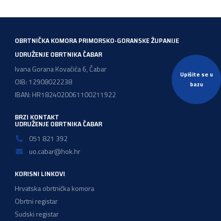
OBRTNIČKA KOMORA PRIMORSKO-GORANSKE ŽUPANIJE
UDRUŽENJE OBRTNIKA ČABAR
Ivana Gorana Kovačića 6, Čabar
Upišite se u
OIB: 12908022238
bazu
IBAN: HR1824020061100211922
BRZI KONTAKT
UDRUŽENJE OBRTNIKA ČABAR
051 821 392
uo.cabar@hok.hr
KORISNI LINKOVI
Hrvatska obrtnička komora
Obrtni registar
Sudski registar