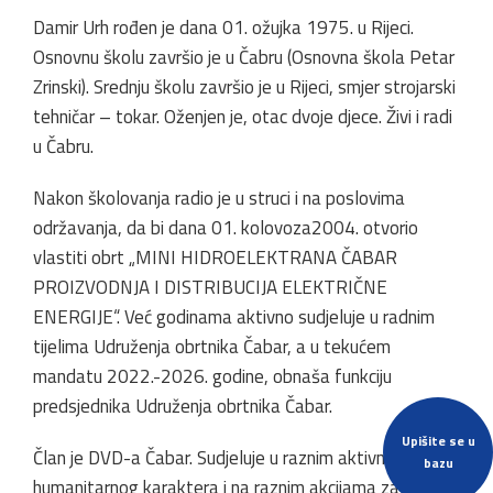
Damir Urh rođen je dana 01. ožujka 1975. u Rijeci.
Osnovnu školu završio je u Čabru (Osnovna škola Petar
Zrinski). Srednju školu završio je u Rijeci, smjer strojarski
tehničar – tokar. Oženjen je, otac dvoje djece. Živi i radi
u Čabru.
Nakon školovanja radio je u struci i na poslovima
održavanja, da bi dana 01. kolovoza2004. otvorio
vlastiti obrt „MINI HIDROELEKTRANA ČABAR
PROIZVODNJA I DISTRIBUCIJA ELEKTRIČNE
ENERGIJE“. Već godinama aktivno sudjeluje u radnim
tijelima Udruženja obrtnika Čabar, a u tekućem
mandatu 2022.-2026. godine, obnaša funkciju
predsjednika Udruženja obrtnika Čabar.
Upišite se u
Član je DVD-a Čabar. Sudjeluje u raznim aktivnostima
bazu
humanitarnog karaktera i na raznim akcijama za