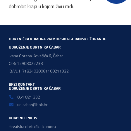
dobrobit kraja u kojem živi i radi.
OBRTNIČKA KOMORA PRIMORSKO-GORANSKE ŽUPANIJE
UDRUŽENJE OBRTNIKA ČABAR
Ivana Gorana Kovačića 6, Čabar
OIB: 12908022238
IBAN: HR1824020061100211922
BRZI KONTAKT
UDRUŽENJE OBRTNIKA ČABAR
051 821 392
uo.cabar@hok.hr
KORISNI LINKOVI
Hrvatska obrtnička komora