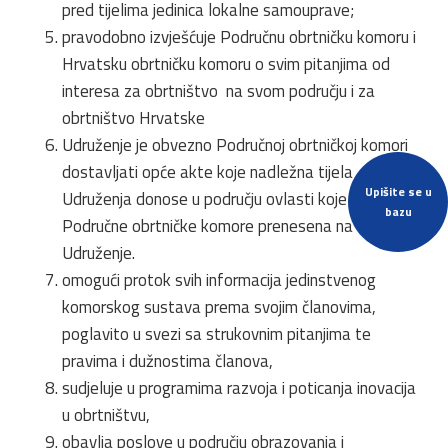
pred tijelima jedinica lokalne samouprave;
pravodobno izvješćuje Područnu obrtničku komoru i
Hrvatsku obrtničku komoru o svim pitanjima od
interesa za obrtništvo na svom području i za
obrtništvo Hrvatske
Udruženje je obvezno Područnoj obrtničkoj komori
dostavljati opće akte koje nadležna tijela
Upišite se u
Udruženja donose u području ovlasti koje su s
bazu
Područne obrtničke komore prenesena na
Udruženje.
omogući protok svih informacija jedinstvenog
komorskog sustava prema svojim članovima,
poglavito u svezi sa strukovnim pitanjima te
pravima i dužnostima članova,
sudjeluje u programima razvoja i poticanja inovacija
u obrtništvu,
obavlja poslove u području obrazovanja i