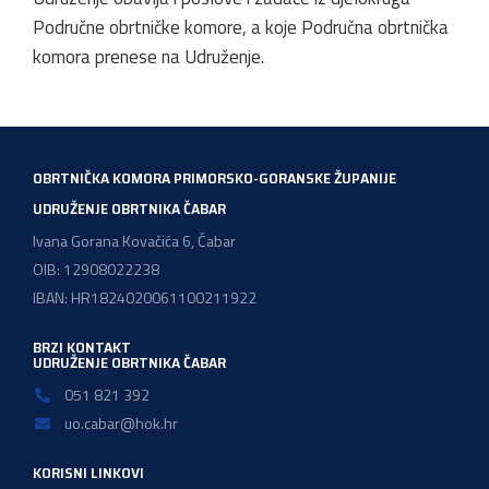
Područne obrtničke komore, a koje Područna obrtnička
komora prenese na Udruženje.
OBRTNIČKA KOMORA PRIMORSKO-GORANSKE ŽUPANIJE
UDRUŽENJE OBRTNIKA ČABAR
Ivana Gorana Kovačića 6, Čabar
OIB: 12908022238
IBAN: HR1824020061100211922
BRZI KONTAKT
UDRUŽENJE OBRTNIKA ČABAR
051 821 392
uo.cabar@hok.hr
KORISNI LINKOVI