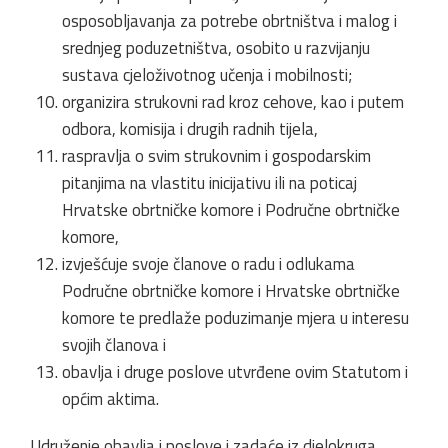
osposobljavanja za potrebe obrtništva i malog i
srednjeg poduzetništva, osobito u razvijanju
sustava cjeloživotnog učenja i mobilnosti;
organizira strukovni rad kroz cehove, kao i putem
odbora, komisija i drugih radnih tijela,
raspravlja o svim strukovnim i gospodarskim
pitanjima na vlastitu inicijativu ili na poticaj
Hrvatske obrtničke komore i Područne obrtničke
komore,
izvješćuje svoje članove o radu i odlukama
Područne obrtničke komore i Hrvatske obrtničke
komore te predlaže poduzimanje mjera u interesu
svojih članova i
obavlja i druge poslove utvrđene ovim Statutom i
općim aktima.
Udruženje obavlja i poslove i zadaće iz djelokruga