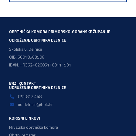
OBRTNIČKA KOMORA PRIMORSKO-GORANSKE ŽUPANIJE
UDRUŽENJE OBRTNIKA DELNICE
Školska 6, Delnice
OIB: 66018563506
IBAN: HR3624020061100111591
BRZI KONTAKT
UDRUŽENJE OBRTNIKA DELNICE
051 812 448
uo.delnice@hok.hr
KORISNI LINKOVI
Hrvatska obrtnička komora
Obrtni registar