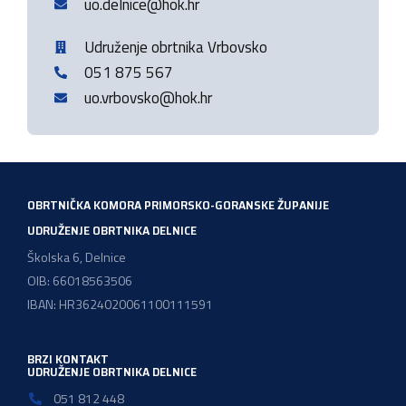
uo.delnice@hok.hr
Udruženje obrtnika Vrbovsko
051 875 567
uo.vrbovsko@hok.hr
OBRTNIČKA KOMORA PRIMORSKO-GORANSKE ŽUPANIJE
UDRUŽENJE OBRTNIKA DELNICE
Školska 6, Delnice
OIB: 66018563506
IBAN: HR3624020061100111591
BRZI KONTAKT
UDRUŽENJE OBRTNIKA DELNICE
051 812 448