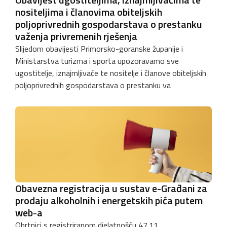
nositeljima i članovima obiteljskih
poljoprivrednih gospodarstava o prestanku
važenja privremenih rješenja
Slijedom obavijesti Primorsko-goranske županije i
Ministarstva turizma i sporta upozoravamo sve
ugostitelje, iznajmljivače te nositelje i članove obiteljskih
poljoprivrednih gospodarstava o prestanku va
Obavezna registracija u sustav e-Građani za
prodaju alkoholnih i energetskih pića putem
web-a
Obrtnici s registriranom djelatnošću 47.11.