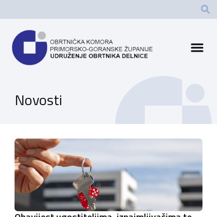
Novosti
Obavijest ugostiteljima, iznajmljivačima te