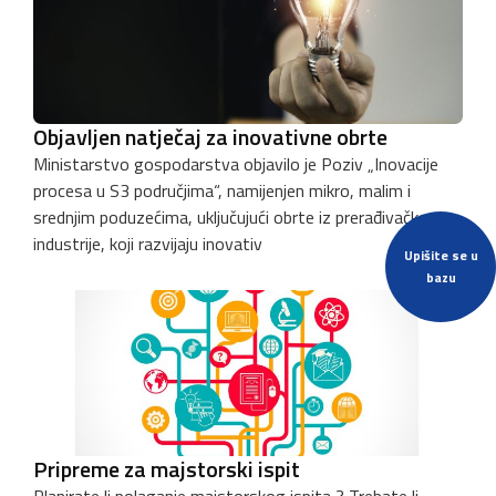
Objavljen natječaj za inovativne obrte
Ministarstvo gospodarstva objavilo je Poziv „Inovacije
procesa u S3 područjima“, namijenjen mikro, malim i
srednjim poduzećima, uključujući obrte iz prerađivačke
industrije, koji razvijaju inovativ
Upišite se u
bazu
Pripreme za majstorski ispit
Planirate li polaganje majstorskog ispita ? Trebate li