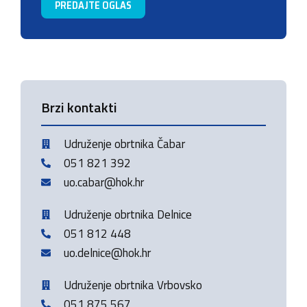
PREDAJTE OGLAS
Brzi kontakti
Udruženje obrtnika Čabar
051 821 392
uo.cabar@hok.hr
Udruženje obrtnika Delnice
051 812 448
uo.delnice@hok.hr
Udruženje obrtnika Vrbovsko
051 875 567