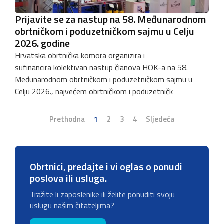
Prijavite se za nastup na 58. Međunarodnom
obrtničkom i poduzetničkom sajmu u Celju
2026. godine
Hrvatska obrtnička komora organizira i
sufinancira kolektivan nastup članova HOK-a na 58.
Međunarodnom obrtničkom i poduzetničkom sajmu u
Celju 2026., najvećem obrtničkom i poduzetničk
Prethodna
1
2
3
4
Sljedeća
Obrtnici, predajte i vi oglas o ponudi
poslova ili usluga.
Tražite li zaposlenike ili želite ponuditi svoju
uslugu našim čitateljima?