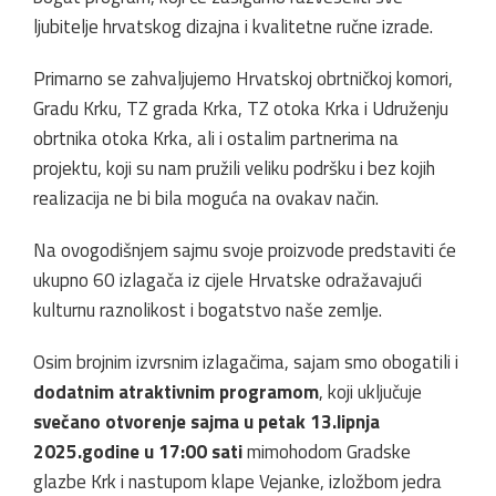
ljubitelje hrvatskog dizajna i kvalitetne ručne izrade.
Primarno se zahvaljujemo Hrvatskoj obrtničkoj komori,
Gradu Krku, TZ grada Krka, TZ otoka Krka i Udruženju
obrtnika otoka Krka, ali i ostalim partnerima na
projektu, koji su nam pružili veliku podršku i bez kojih
realizacija ne bi bila moguća na ovakav način.
Na ovogodišnjem sajmu svoje proizvode predstaviti će
ukupno 60 izlagača iz cijele Hrvatske odražavajući
kulturnu raznolikost i bogatstvo naše zemlje.
Osim brojnim izvrsnim izlagačima, sajam smo obogatili i
dodatnim atraktivnim programom
, koji uključuje
svečano otvorenje sajma u petak 13.lipnja
2025.godine u 17:00 sati
mimohodom Gradske
glazbe Krk i nastupom klape Vejanke, izložbom jedra