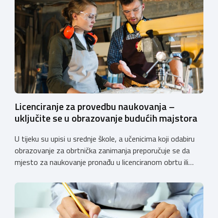
Licenciranje za provedbu naukovanja –
uključite se u obrazovanje budućih majstora
U tijeku su upisi u srednje škole, a učenicima koji odabiru
obrazovanje za obrtnička zanimanja preporučuje se da
mjesto za naukovanje pronađu u licenciranom obrtu ili
pravnoj osobi. Hrvatska obrtnička komora poziva obrtnike
koji još nemaju licenciju da pokrenu postupak
licenciranja kako bi budućim učenicima omogućili
kvalitetno i sigurno stjecanje praktičnih znanja, a