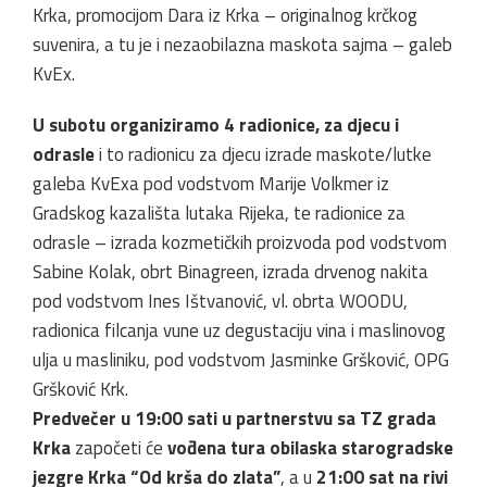
Krka, promocijom Dara iz Krka – originalnog krčkog
suvenira, a tu je i nezaobilazna maskota sajma – galeb
KvEx.
U subotu organiziramo 4 radionice, za djecu i
odrasle
i to radionicu za djecu izrade maskote/lutke
galeba KvExa pod vodstvom Marije Volkmer iz
Gradskog kazališta lutaka Rijeka, te radionice za
odrasle – izrada kozmetičkih proizvoda pod vodstvom
Sabine Kolak, obrt Binagreen, izrada drvenog nakita
pod vodstvom Ines Ištvanović, vl. obrta WOODU,
radionica filcanja vune uz degustaciju vina i maslinovog
ulja u masliniku, pod vodstvom Jasminke Gršković, OPG
Gršković Krk.
Predvečer u 19:00 sati u partnerstvu sa TZ grada
Krka
započeti će
vođena tura obilaska starogradske
jezgre Krka “Od krša do zlata”
, a u
21:00 sat na rivi