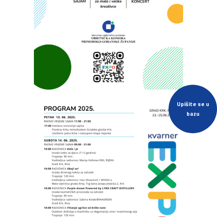
Upišite se u
bazu