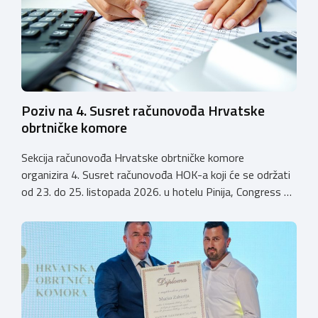
istodobno ulagali u razvoj […]
Poziv na 4. Susret računovođa Hrvatske
obrtničke komore
Sekcija računovođa Hrvatske obrtničke komore
organizira 4. Susret računovođa HOK-a koji će se održati
od 23. do 25. listopada 2026. u hotelu Pinija, Congress &
Event Center Zadar (Petrčane). Susret će službeno biti
otvoren u petak, 23. listopada 2026. u
poslijepodnevnim, uz uvodno predavanje i pozdrav
domaćina. Tijekom subote, 24. listopada, održavat će se
predavanja, interaktivne radionice te okrugli stolovi na
aktualne teme. […]