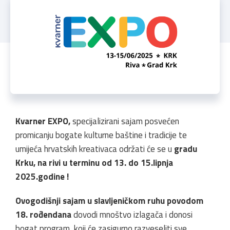
Kvarner EXPO,
specijalizirani sajam posvećen
promicanju bogate kulturne baštine i tradicije te
umijeća hrvatskih kreativaca održati će se u
gradu
Krku, na rivi u terminu od 13. do 15.lipnja
2025.godine !
Ovogodišnji sajam u slavljeničkom ruhu povodom
18. rođendana
dovodi mnoštvo izlagača i donosi
bogat program, koji će zasigurno razveseliti sve