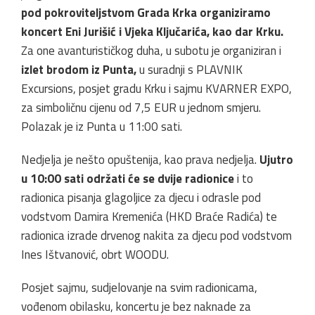
pod pokroviteljstvom Grada Krka organiziramo
koncert Eni Jurišić i Vjeka Ključarića, kao dar Krku.
Za one avanturističkog duha, u subotu je organiziran i
izlet brodom iz Punta,
u suradnji s PLAVNIK
Excursions, posjet gradu Krku i sajmu KVARNER EXPO,
za simboličnu cijenu od 7,5 EUR u jednom smjeru.
Polazak je iz Punta u 11:00 sati.
Nedjelja je nešto opuštenija, kao prava nedjelja.
Ujutro
u 10:00 sati održati će se dvije radionice
i to
radionica pisanja glagoljice za djecu i odrasle pod
vodstvom Damira Kremenića (HKD Braće Radića) te
radionica izrade drvenog nakita za djecu pod vodstvom
Ines Ištvanović, obrt WOODU.
Posjet sajmu, sudjelovanje na svim radionicama,
vođenom obilasku, koncertu je bez naknade za