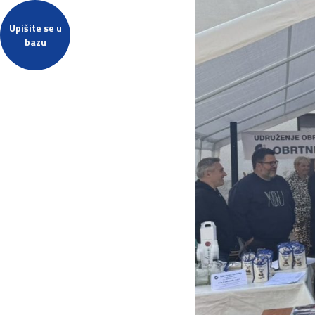
Upišite se u
bazu