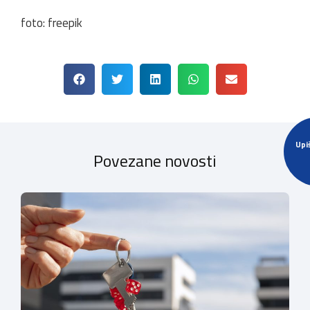
foto: freepik
Upi
Povezane novosti