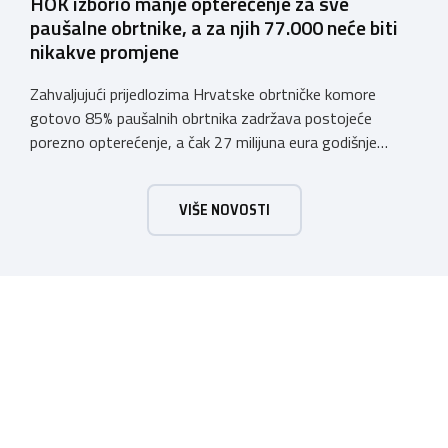
HOK izborio manje opterećenje za sve
paušalne obrtnike, a za njih 77.000 neće biti
nikakve promjene
Zahvaljujući prijedlozima Hrvatske obrtničke komore
gotovo 85% paušalnih obrtnika zadržava postojeće
porezno opterećenje, a čak 27 milijuna eura godišnje
ostat će hrvatskim obrtnicima Hrvatska obrtnička
komora pozdravlja odluku Vlade Republike Hrvatske da u
VIŠE NOVOSTI
konačnom prijedlogu poreznih izmjena prihvati ključne
prijedloge HOK-a iznesene tijekom intenzivnog dijaloga s
Ministarstvom financija. Najvažniji među njima jest
zadržavanje postojećeg modela […]