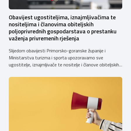
Obavijest ugostiteljima, iznajmljivačima te
nositeljima i članovima obiteljskih
poljoprivrednih gospodarstava o prestanku
važenja privremenih rješenja
Slijedom obavijesti Primorsko-goranske županije i
Ministarstva turizma i sporta upozoravamo sve
ugostitelje, iznajmljivače te nositelje i članove obiteljskih
poljoprivrednih gospodarstava o prestanku važenja
privremenih rješenja izdanih sukladno Zakonu o
ugostiteljskoj djelatnosti. Ministarstvo podsjeća da se od
1. siječnja 2025. godine više ne mogu podnositi novi
zahtjevi za izdavanje privremenih rješenja, dok već izdana
privremena rješenja […]