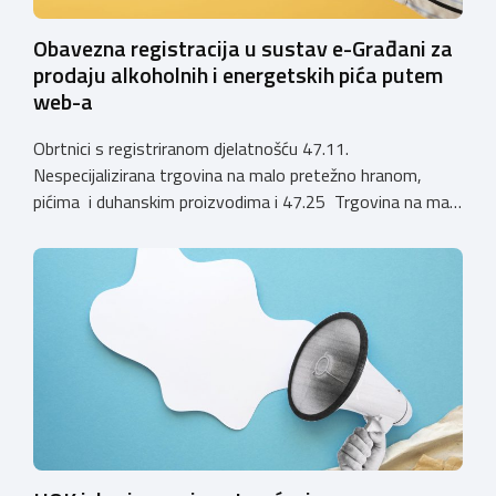
Obavezna registracija u sustav e-Građani za
prodaju alkoholnih i energetskih pića putem
web-a
Obrtnici s registriranom djelatnošću 47.11.
Nespecijalizirana trgovina na malo pretežno hranom,
pićima i duhanskim proizvodima i 47.25 Trgovina na malo
pićima, koji putem webshopa prodaju alkoholna pića, pića
koja sadrže alkohol i energetska pića dužni su uskladiti
svoje poslovne procese i osigurati tehničko rješenje za
vjerodostojnu provjeru punoljetnosti kupca putem
sustava e-Građani ili putem mobilne […]