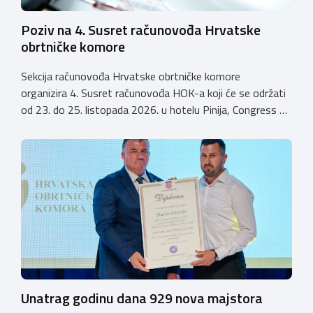
Poziv na 4. Susret računovođa Hrvatske
obrtničke komore
Sekcija računovođa Hrvatske obrtničke komore
organizira 4. Susret računovođa HOK-a koji će se održati
od 23. do 25. listopada 2026. u hotelu Pinija, Congress &
Event Center Zadar (Petrčane). Susret će službeno biti
otvoren u petak, 23. listopada 2026. u
poslijepodnevnim, uz uvodno predavanje i pozdrav
domaćina. Tijekom subote, 24. listopada, održavat će se
predavanja, interaktivne radionice te okrugli stolovi na
aktualne teme. […]
Unatrag godinu dana 929 nova majstora