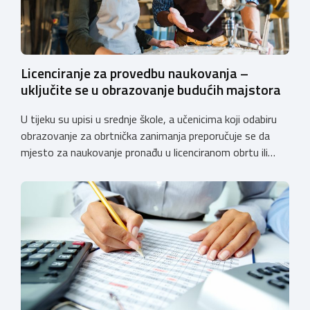
Licenciranje za provedbu naukovanja –
uključite se u obrazovanje budućih majstora
U tijeku su upisi u srednje škole, a učenicima koji odabiru
obrazovanje za obrtnička zanimanja preporučuje se da
mjesto za naukovanje pronađu u licenciranom obrtu ili
pravnoj osobi. Hrvatska obrtnička komora poziva obrtnike
koji još nemaju licenciju da pokrenu postupak
licenciranja kako bi budućim učenicima omogućili
kvalitetno i sigurno stjecanje praktičnih znanja, a
istodobno ulagali u razvoj […]