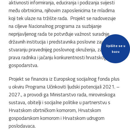
aktivnosti informiranja, educiranja i podizanja svijesti
među obrtnicima, njihovim zaposlenicima te mladima
koji tek ulaze na tržište rada. Projekt se nadovezuje
na ciljeve Nacionalnog programa za suzbijanje
neprijavljenog rada te potvrđuje važnost suradnje
državnih institucija i predstavnika poslovne zajednice u
Upišite se u
stvaranju pravednijeg poslovnog okruženja, zaštiti
bazu
prava radnika i jačanju konkurentnosti hrvatskog
gospodarstva.
Projekt se financira iz Europskog socijalnog fonda plus
u okviru Programa Učinkoviti ljudski potencijali 2021. –
2027., a provodi ga Ministarstvo rada, mirovinskoga
sustava, obitelji i socijalne politike u partnerstvu s
Hrvatskom obrtničkom komorom, Hrvatskom
gospodarskom komorom i Hrvatskom udrugom
poslodavaca.