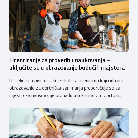
Licenciranje za provedbu naukovanja –
uključite se u obrazovanje budućih majstora
U tijeku su upisi u srednje škole, a učenicima koji odabiru
obrazovanje za obrtnička zanimanja preporučuje se da
mjesto za naukovanje pronađu u licenciranom obrtu ili
pravnoj osobi. Hrvatska obrtnička komora poziva obrtnike
koji još nemaju licenciju da pokrenu postupak
licenciranja kako bi budućim učenicima omogućili
kvalitetno i sigurno stjecanje praktičnih znanja, a
istodobno ulagali u razvoj […]