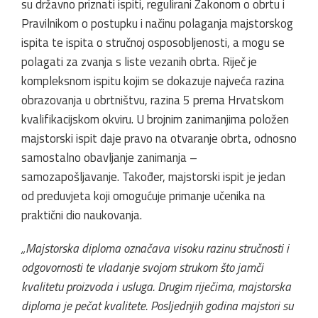
su državno priznati ispiti, regulirani Zakonom o obrtu i
Pravilnikom o postupku i načinu polaganja majstorskog
ispita te ispita o stručnoj osposobljenosti, a mogu se
polagati za zvanja s liste vezanih obrta. Riječ je
kompleksnom ispitu kojim se dokazuje najveća razina
obrazovanja u obrtništvu, razina 5 prema Hrvatskom
kvalifikacijskom okviru. U brojnim zanimanjima položen
majstorski ispit daje pravo na otvaranje obrta, odnosno
samostalno obavljanje zanimanja –
samozapošljavanje. Također, majstorski ispit je jedan
od preduvjeta koji omogućuje primanje učenika na
praktični dio naukovanja.
„Majstorska diploma označava visoku razinu stručnosti i
odgovornosti te vladanje svojom strukom što jamči
kvalitetu proizvoda i usluga. Drugim riječima, majstorska
diploma je pečat kvalitete. Posljednjih godina majstori su