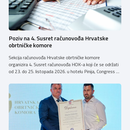
Poziv na 4. Susret računovođa Hrvatske
obrtničke komore
Sekcija računovođa Hrvatske obrtničke komore
organizira 4. Susret računovođa HOK-a koji će se održati
od 23. do 25. listopada 2026. u hotelu Pinija, Congress &
Event Center Zadar (Petrčane). Susret će službeno biti
otvoren u petak, 23. listopada 2026. u
poslijepodnevnim, uz uvodno predavanje i pozdrav
domaćina. Tijekom subote, 24. listopada, održavat će se
predavanja, interaktivne radionice te okrugli stolovi na
aktualne teme. […]