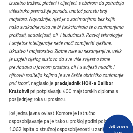
izuzetno traženi, plaćeni i cijenjeni, s obzirom da potražnja
višestruko premašuje ponudu, unatoč porastu broj
majstora. Najvažnije, riječ je o zanimanjima bez kojih
naša svakodnevnica ne bi funkcionirala te o zanimanjima
prošlosti, sadašnjosti, ali i budućnosti. Razvoj tehnologije
i umjetne inteligencije neće moći zamijeniti vještine,
iskustvo i majstorstvo. Zlatne ruke su nezamjenjive, velik
je uspjeh cijelog sustava da sve više svijest o tome
prevladava u javnom prostoru, ali i u svijesti mladih i
njihovih roditelja kojima je sve češće obrtničko zanimanje
prvi izbor“
, naglasio je
predsjednik HOK-a Dalibor
Kratohvil
pri potpisivanju 400 majstorskih diploma s
posljednjeg roka u prosincu.
Još jedna javna ovlast Komore je i stručno
osposobljavanje pa je tako u prošloj godini položeno
Upišite se u
1.062 ispita o stručnoj osposobljenosti u zanimanjima
bazu