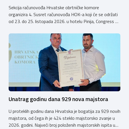
Sekcija računovođa Hrvatske obrtničke komore
organizira 4. Susret računovođa HOK-a koji će se održati
od 23. do 25. listopada 2026. u hotelu Pinija, Congress &
Event Center Zadar (Petrčane). Susret će službeno biti
otvoren u petak, 23. listopada 2026. u
poslijepodnevnim, uz uvodno predavanje i pozdrav
domaćina. Tijekom subote, 24. listopada, održavat će se
predavanja, interaktivne radionice te okrugli stolovi na
aktualne teme. […]
Unatrag godinu dana 929 nova majstora
U proteklih godinu dana Hrvatska je bogatija za 929 novih
majstora, od čega ih je 424 steklo majstorsko zvanje u
2026. godini. Najveći broj položenih majstorskih ispita u