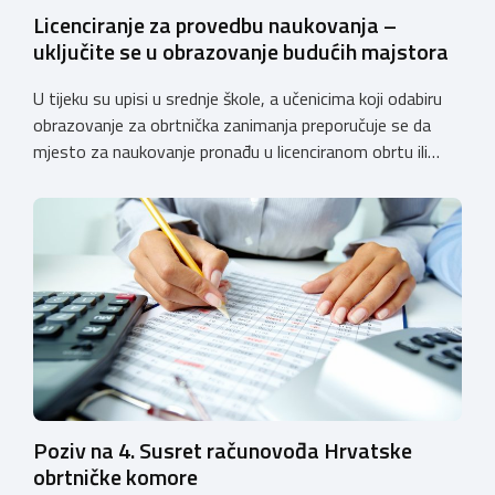
Licenciranje za provedbu naukovanja –
uključite se u obrazovanje budućih majstora
U tijeku su upisi u srednje škole, a učenicima koji odabiru
obrazovanje za obrtnička zanimanja preporučuje se da
mjesto za naukovanje pronađu u licenciranom obrtu ili
pravnoj osobi. Hrvatska obrtnička komora poziva obrtnike
koji još nemaju licenciju da pokrenu postupak
licenciranja kako bi budućim učenicima omogućili
kvalitetno i sigurno stjecanje praktičnih znanja, a
istodobno ulagali u razvoj […]
Poziv na 4. Susret računovođa Hrvatske
obrtničke komore