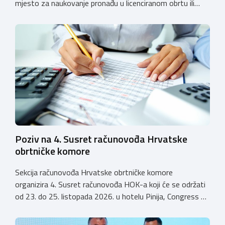
mjesto za naukovanje pronađu u licenciranom obrtu ili
pravnoj osobi. Hrvatska obrtnička komora poziva obrtnike
koji još nemaju licenciju da pokrenu postupak
licenciranja kako bi budućim učenicima omogućili
kvalitetno i sigurno stjecanje praktičnih znanja, a
istodobno ulagali u razvoj […]
Poziv na 4. Susret računovođa Hrvatske
obrtničke komore
Sekcija računovođa Hrvatske obrtničke komore
organizira 4. Susret računovođa HOK-a koji će se održati
od 23. do 25. listopada 2026. u hotelu Pinija, Congress &
Event Center Zadar (Petrčane). Susret će službeno biti
otvoren u petak, 23. listopada 2026. u