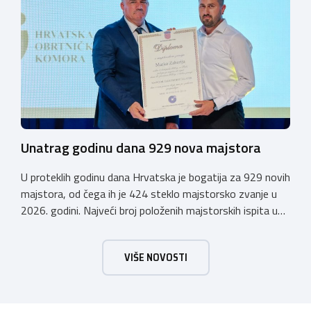
poslijepodnevnim, uz uvodno predavanje i pozdrav
domaćina. Tijekom subote, 24. listopada, održavat će se
predavanja, interaktivne radionice te okrugli stolovi na
aktualne teme. […]
Unatrag godinu dana 929 nova majstora
U proteklih godinu dana Hrvatska je bogatija za 929 novih
majstora, od čega ih je 424 steklo majstorsko zvanje u
2026. godini. Najveći broj položenih majstorskih ispita u
posljednjih godinu dana bio je u majstorskim zvanjima
majstor elektroinstalater, majstor frizer, majstor
VIŠE NOVOSTI
vodoinstalatera, instalatera grijanja i klimatizacije te
majstora automehaničara. Najveći broj navedenih
majstorskih ispita položeno […]