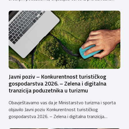
industrije, koji razvijaju inovativne proizvode i žele ih
uspješnije plasirati na tržište kroz modernizaciju poslovnih
procesa. Poziv se provodi u okviru PKK 2021. – 2027. Cilj
Poziva je potaknuti uvođenje inovacija procesa i
organizacije poslovanja koje […]
Javni poziv – Konkurentnost turističkog
gospodarstva 2026. – Zelena i digitalna
tranzicija poduzetnika u turizmu
Obavještavamo vas da je Ministarstvo turizma i sporta
objavilo Javni poziv Konkurentnost turističkog
gospodarstva 2026. – Zelena i digitalna tranzicija
poduzetnika u turizmu za dodjelu bespovratnih potpora