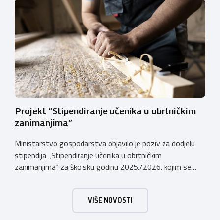
male vrijednosti u ukupnom iznosu od 3.403.640,00 €.
Program je namijenjen subjektima malog gospodarstva
registriranim za ugostiteljske i/ili turističke djelatnosti,
obiteljskim poljoprivrednim
gospodarstvima/poljoprivrednicima koja su registrirana
za pružanje […]
Projekt “Stipendiranje učenika u obrtničkim
zanimanjima”
Ministarstvo gospodarstva objavilo je poziv za dodjelu
stipendija „Stipendiranje učenika u obrtničkim
zanimanjima“ za školsku godinu 2025./2026. kojim se
dodjeljuju stipendije učenicima koji se u školskoj godini
2025./2026. obrazuju temeljem programa/kurikula u
VIŠE NOVOSTI
trogodišnjem trajanju za stjecanje deficitarnih obrtničkih
zanimanja, sukladno Preporukama za obrazovnu upisnu