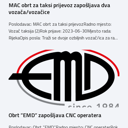
MAC obrt za taksi prijevoz zapošljava dva
vozača/vozačice
Poslodavac: MAC obrt za taksi prijevozRadno mjesto:
Vozač taksija (2)Rok prijave: 2023-06-30Mjesto rada:
RijekaOpis posla: Traži se dvoje ozbiljnih vozač/ica za rad
u smjenama na taksi vozilu. Rad se obavlja preko
Cammeo aplikacije na području Rijeke i Opatije. Za sve
upite slobodno se obratite na mob. 0953858832
Branimir. Email:
branimirsever@mac.comBroj
telefona:
+385953858832
Obrt ”EMD” zapošljava CNC operatera
Poslodavac: Obrt ”EMD”Radno mjesto: CNC operaterRok