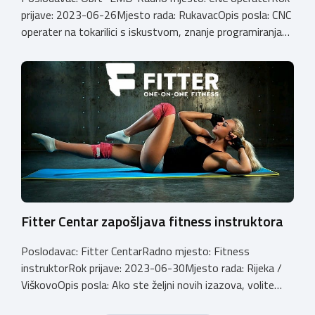
prijave: 2023-06-26Mjesto rada: RukavacOpis posla: CNC
operater na tokarilici s iskustvom, znanje programiranja
na Haas strojevima prednost Email:
info@emd.hrBroj
telefona: 0915312911
Fitter Centar zapošljava fitness instruktora
Poslodavac: Fitter CentarRadno mjesto: Fitness
instruktorRok prijave: 2023-06-30Mjesto rada: Rijeka /
ViškovoOpis posla: Ako ste željni novih izazova, volite
fleksibilno radno vrijeme, dobru atmosferu i razgovor s