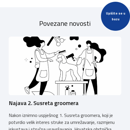
Upišite se u
bazu
Povezane novosti
Najava 2. Susreta groomera
Nakon iznimno uspješnog 1. Susreta groomera, koji je
potvrdio velik interes struke za umrežavanje, razmjenu
iskustava i stručna usavršavanja, Hrvatska obrtnička