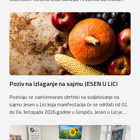
komora organizira 2. Susret groomera HOK-a, koji će se
održati 12. rujna u Kongresnom centru na Zagrebačkom
velesajmu. Susret će i ove godine okupiti groomere,
stručnjake i zaljubljenike u njegu pasa iz cijele Hrvatske,
[…]
Poziv na izlaganje na sajmu JESEN U LICI
Pozivaju se zainteresirani obrtnici na sudjelovanje na
sajmu Jesen u Lici koja manifestacija će se održati od 02.
do 04. listopada 2026.godine u Gospiću. Jesen u Lici je
izložba tradicijskih proizvoda koja se po 28. puta održava
u Gospiću i prerasla je u najznačajnjiju gospodarsku,
kulturnu i etno manifestaciju na području Ličko-senjske