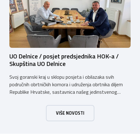
županije. Organizator izložbe […]
UO Delnice / posjet predsjednika HOK-a /
Skupština UO Delnice
Svoj goranski kraj u sklopu posjeta i obilazaka svih
područnih obrtničkih komora i udruženja obrtnika diljem
Republike Hrvatske, sastavnica našeg jedinstvenog
komorskog sustava, predsjednik Hrvatske obrtničke
komore Dalibor Kratohvil, dana 11. svibnja 2026. godine
VIŠE NOVOSTI
posjetio je Udruženje obrtnika Delnice. Slušamo poruke s
terena kako bi bili još konkretniji u zastupanju interesa
obrtnika na nacionalnoj razini […]