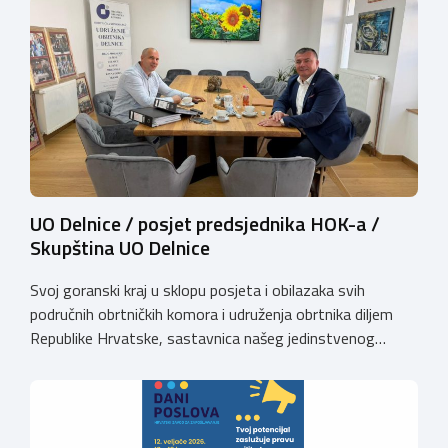
održati 12. rujna u Kongresnom centru na Zagrebačkom
velesajmu. Susret će i ove godine okupiti groomere,
stručnjake i zaljubljenike u njegu pasa iz cijele Hrvatske,
[…]
UO Delnice / posjet predsjednika HOK-a /
Skupština UO Delnice
Svoj goranski kraj u sklopu posjeta i obilazaka svih
područnih obrtničkih komora i udruženja obrtnika diljem
Republike Hrvatske, sastavnica našeg jedinstvenog
komorskog sustava, predsjednik Hrvatske obrtničke
komore Dalibor Kratohvil, dana 11. svibnja 2026. godine
posjetio je Udruženje obrtnika Delnice. Slušamo poruke s
terena kako bi bili još konkretniji u zastupanju interesa