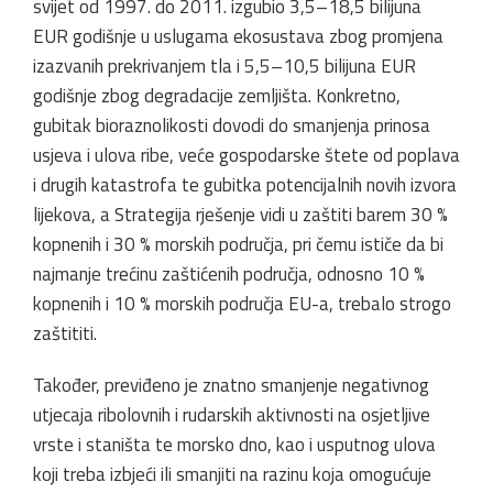
svijet od 1997. do 2011. izgubio 3,5–18,5 bilijuna
EUR godišnje u uslugama ekosustava zbog promjena
izazvanih prekrivanjem tla i 5,5–10,5 bilijuna EUR
godišnje zbog degradacije zemljišta. Konkretno,
gubitak bioraznolikosti dovodi do smanjenja prinosa
usjeva i ulova ribe, veće gospodarske štete od poplava
i drugih katastrofa te gubitka potencijalnih novih izvora
lijekova, a Strategija rješenje vidi u zaštiti barem 30 %
kopnenih i 30 % morskih područja, pri čemu ističe da bi
najmanje trećinu zaštićenih područja, odnosno 10 %
kopnenih i 10 % morskih područja EU-a, trebalo strogo
zaštititi.
Također, previđeno je znatno smanjenje negativnog
utjecaja ribolovnih i rudarskih aktivnosti na osjetljive
vrste i staništa te morsko dno, kao i usputnog ulova
koji treba izbjeći ili smanjiti na razinu koja omogućuje