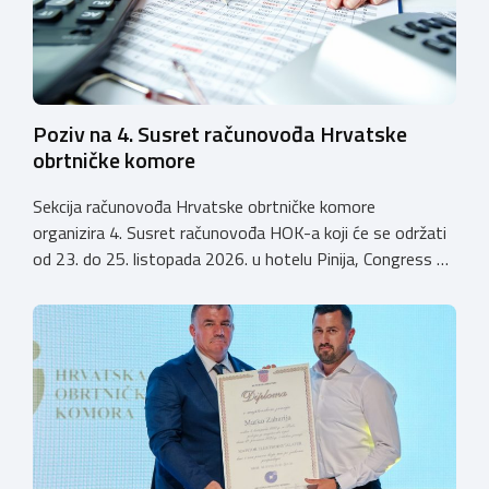
Poziv na 4. Susret računovođa Hrvatske
obrtničke komore
Sekcija računovođa Hrvatske obrtničke komore
organizira 4. Susret računovođa HOK-a koji će se održati
od 23. do 25. listopada 2026. u hotelu Pinija, Congress &
Event Center Zadar (Petrčane). Susret će službeno biti
otvoren u petak, 23. listopada 2026. u
poslijepodnevnim, uz uvodno predavanje i pozdrav
domaćina. Tijekom subote, 24. listopada, održavat će se
predavanja, interaktivne radionice te okrugli stolovi na
aktualne teme. […]