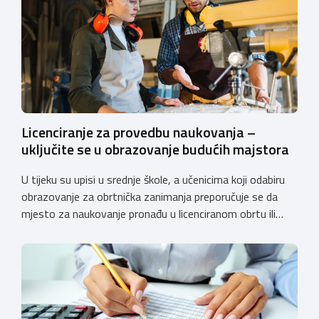
Licenciranje za provedbu naukovanja –
uključite se u obrazovanje budućih majstora
U tijeku su upisi u srednje škole, a učenicima koji odabiru
obrazovanje za obrtnička zanimanja preporučuje se da
mjesto za naukovanje pronađu u licenciranom obrtu ili
pravnoj osobi. Hrvatska obrtnička komora poziva obrtnike
koji još nemaju licenciju da pokrenu postupak
licenciranja kako bi budućim učenicima omogućili
kvalitetno i sigurno stjecanje praktičnih znanja, a
istodobno ulagali u razvoj […]