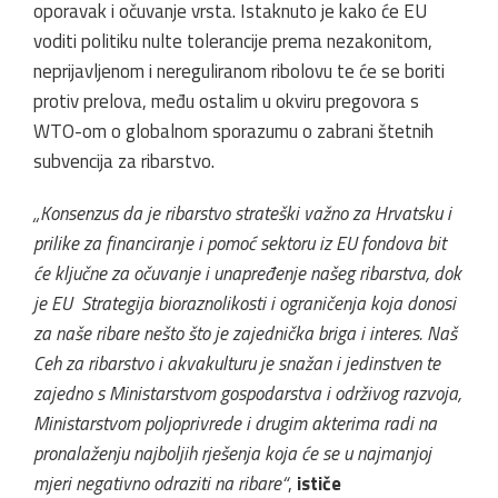
oporavak i očuvanje vrsta. Istaknuto je kako će EU
voditi politiku nulte tolerancije prema nezakonitom,
neprijavljenom i nereguliranom ribolovu te će se boriti
protiv prelova, među ostalim u okviru pregovora s
WTO-om o globalnom sporazumu o zabrani štetnih
subvencija za ribarstvo.
„Konsenzus da je ribarstvo strateški važno za Hrvatsku i
prilike za financiranje i pomoć sektoru iz EU fondova bit
će ključne za očuvanje i unapređenje našeg ribarstva, dok
je EU Strategija bioraznolikosti i ograničenja koja donosi
za naše ribare nešto što je zajednička briga i interes. Naš
Ceh za ribarstvo i akvakulturu je snažan i jedinstven te
zajedno s Ministarstvom gospodarstva i održivog razvoja,
Ministarstvom poljoprivrede i drugim akterima radi na
pronalaženju najboljih rješenja koja će se u najmanjoj
mjeri negativno odraziti na ribare“
,
ističe