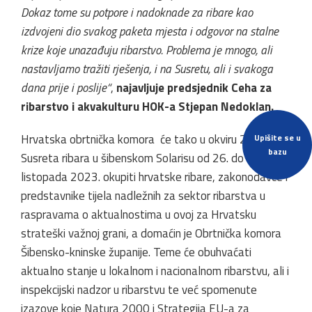
Dokaz tome su potpore i nadoknade za ribare kao
izdvojeni dio svakog paketa mjesta i odgovor na stalne
krize koje unazađuju ribarstvo. Problema je mnogo, ali
nastavljamo tražiti rješenja, i na Susretu, ali i svakoga
dana prije i poslije“
,
najavljuje predsjednik Ceha za
ribarstvo i akvakulturu HOK-a Stjepan Nedoklan.
Hrvatska obrtnička komora će tako u okviru 26.
Upišite se u
bazu
Susreta ribara u šibenskom Solarisu od 26. do 28.
listopada 2023. okupiti hrvatske ribare, zakonodavce i
predstavnike tijela nadležnih za sektor ribarstva u
raspravama o aktualnostima u ovoj za Hrvatsku
strateški važnoj grani, a domaćin je Obrtnička komora
Šibensko-kninske županije. Teme će obuhvaćati
aktualno stanje u lokalnom i nacionalnom ribarstvu, ali i
inspekcijski nadzor u ribarstvu te već spomenute
izazove koje Natura 2000 i Strategija EU-a za