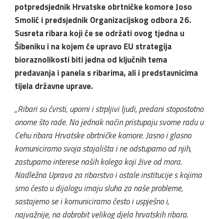
potpredsjednik Hrvatske obrtničke komore Joso
Smolić i predsjednik Organizacijskog odbora 26.
Susreta ribara koji će se održati ovog tjedna u
Šibeniku i na kojem će upravo EU strategija
bioraznolikosti biti jedna od ključnih tema
predavanja i panela s ribarima, ali i predstavnicima
tijela državne uprave.
„Ribari su čvrsti, uporni i strpljivi ljudi, predani stopostotno
onome što rade. Na jednak način pristupaju svome radu u
Cehu ribara Hrvatske obrtničke komore. Jasno i glasno
komuniciramo svoja stajališta i ne odstupamo od njih,
zastupamo interese naših kolega koji žive od mora.
Nadležna Uprava za ribarstvo i ostale institucije s kojima
smo često u dijalogu imaju sluha za naše probleme,
sastajemo se i komuniciramo često i uspješno i,
najvažnije, na dobrobit velikog djela hrvatskih ribara.