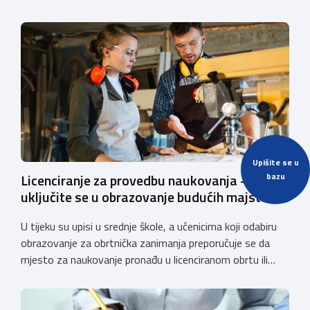
Upišite se u
Licenciranje za provedbu naukovanja –
bazu
uključite se u obrazovanje budućih majstora
U tijeku su upisi u srednje škole, a učenicima koji odabiru
obrazovanje za obrtnička zanimanja preporučuje se da
mjesto za naukovanje pronađu u licenciranom obrtu ili
pravnoj osobi. Hrvatska obrtnička komora poziva obrtnike
koji još nemaju licenciju da pokrenu postupak
licenciranja kako bi budućim učenicima omogućili