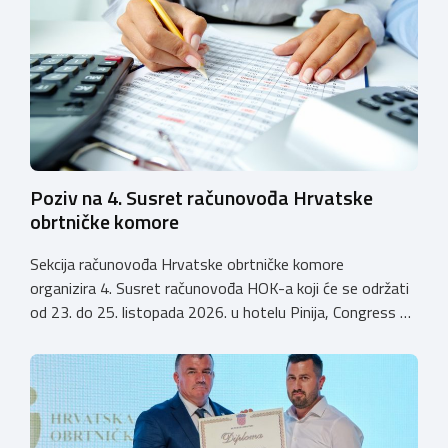
kvalitetno i sigurno stjecanje praktičnih znanja, a
istodobno ulagali u razvoj […]
Poziv na 4. Susret računovođa Hrvatske
obrtničke komore
Sekcija računovođa Hrvatske obrtničke komore
organizira 4. Susret računovođa HOK-a koji će se održati
od 23. do 25. listopada 2026. u hotelu Pinija, Congress &
Event Center Zadar (Petrčane). Susret će službeno biti
otvoren u petak, 23. listopada 2026. u
poslijepodnevnim, uz uvodno predavanje i pozdrav
domaćina. Tijekom subote, 24. listopada, održavat će se
predavanja, interaktivne radionice te okrugli stolovi na