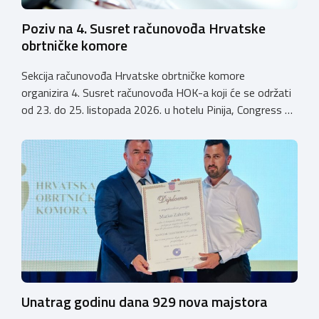
Poziv na 4. Susret računovođa Hrvatske
obrtničke komore
Sekcija računovođa Hrvatske obrtničke komore
organizira 4. Susret računovođa HOK-a koji će se održati
od 23. do 25. listopada 2026. u hotelu Pinija, Congress &
Event Center Zadar (Petrčane). Susret će službeno biti
otvoren u petak, 23. listopada 2026. u
poslijepodnevnim, uz uvodno predavanje i pozdrav
domaćina. Tijekom subote, 24. listopada, održavat će se
predavanja, interaktivne radionice te okrugli stolovi na
aktualne teme. […]
Unatrag godinu dana 929 nova majstora