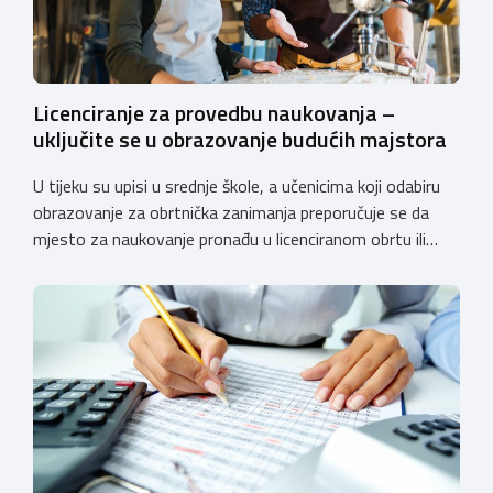
Licenciranje za provedbu naukovanja –
uključite se u obrazovanje budućih majstora
U tijeku su upisi u srednje škole, a učenicima koji odabiru
obrazovanje za obrtnička zanimanja preporučuje se da
mjesto za naukovanje pronađu u licenciranom obrtu ili
pravnoj osobi. Hrvatska obrtnička komora poziva obrtnike
koji još nemaju licenciju da pokrenu postupak
licenciranja kako bi budućim učenicima omogućili
kvalitetno i sigurno stjecanje praktičnih znanja, a
istodobno ulagali u razvoj […]