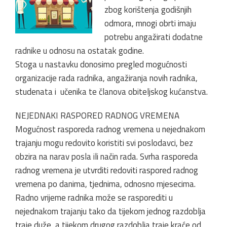
zbog korištenja godišnjih
odmora, mnogi obrti imaju
potrebu angažirati dodatne
radnike u odnosu na ostatak godine.
Stoga u nastavku donosimo pregled mogućnosti
organizacije rada radnika, angažiranja novih radnika,
studenata i učenika te članova obiteljskog kućanstva.
NEJEDNAKI RASPORED RADNOG VREMENA
Mogućnost rasporeda radnog vremena u nejednakom
trajanju mogu redovito koristiti svi poslodavci, bez
obzira na narav posla ili način rada. Svrha rasporeda
radnog vremena je utvrditi redoviti raspored radnog
vremena po danima, tjednima, odnosno mjesecima.
Radno vrijeme radnika može se rasporediti u
nejednakom trajanju tako da tijekom jednog razdoblja
traje duže, a tijekom drugog razdoblja traje kraće od