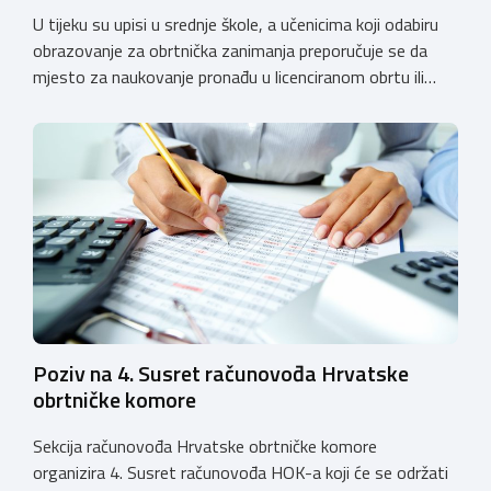
U tijeku su upisi u srednje škole, a učenicima koji odabiru
obrazovanje za obrtnička zanimanja preporučuje se da
mjesto za naukovanje pronađu u licenciranom obrtu ili
pravnoj osobi. Hrvatska obrtnička komora poziva obrtnike
koji još nemaju licenciju da pokrenu postupak
licenciranja kako bi budućim učenicima omogućili
kvalitetno i sigurno stjecanje praktičnih znanja, a
istodobno ulagali u razvoj […]
Poziv na 4. Susret računovođa Hrvatske
obrtničke komore
Sekcija računovođa Hrvatske obrtničke komore
organizira 4. Susret računovođa HOK-a koji će se održati