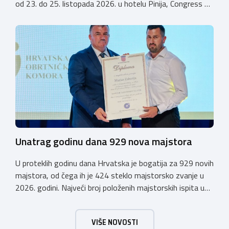
od 23. do 25. listopada 2026. u hotelu Pinija, Congress &
Event Center Zadar (Petrčane). Susret će službeno biti
otvoren u petak, 23. listopada 2026. u
poslijepodnevnim, uz uvodno predavanje i pozdrav
domaćina. Tijekom subote, 24. listopada, održavat će se
predavanja, interaktivne radionice te okrugli stolovi na
aktualne teme. […]
Unatrag godinu dana 929 nova majstora
U proteklih godinu dana Hrvatska je bogatija za 929 novih
majstora, od čega ih je 424 steklo majstorsko zvanje u
2026. godini. Najveći broj položenih majstorskih ispita u
posljednjih godinu dana bio je u majstorskim zvanjima
majstor elektroinstalater, majstor frizer, majstor
VIŠE NOVOSTI
vodoinstalatera, instalatera grijanja i klimatizacije te