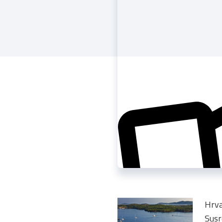
Hrva
Susr