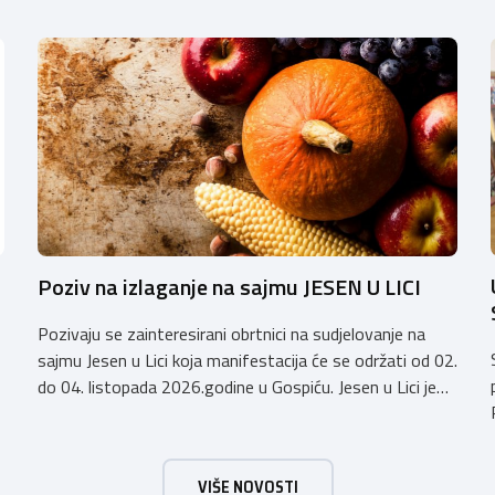
Poziv na izlaganje na sajmu JESEN U LICI
Pozivaju se zainteresirani obrtnici na sudjelovanje na
sajmu Jesen u Lici koja manifestacija će se održati od 02.
do 04. listopada 2026.godine u Gospiću. Jesen u Lici je
izložba tradicijskih proizvoda koja se po 28. puta održava
u Gospiću i prerasla je u najznačajnjiju gospodarsku,
kulturnu i etno manifestaciju na području Ličko-senjske
VIŠE NOVOSTI
županije. Organizator izložbe […]