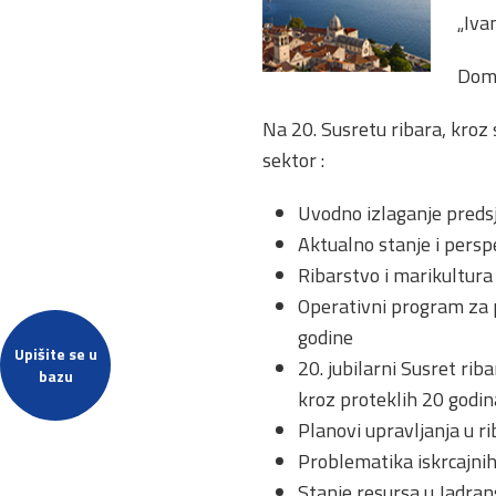
„Ivan
Doma
Na 20. Susretu ribara, kroz 
sektor :
Uvodno izlaganje preds
Aktualno stanje i persp
Ribarstvo i marikultura
Operativni program za 
godine
Upišite se u
20. jubilarni Susret rib
bazu
kroz proteklih 20 godin
Planovi upravljanja u r
Problematika iskrcajnih
Stanje resursa u Jadr