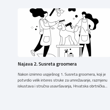
Najava 2. Susreta groomera
Nakon iznimno uspješnog 1. Susreta groomera, koji je
potvrdio velik interes struke za umrežavanje, razmjenu
iskustava i stručna usavršavanja, Hrvatska obrtnička
komora organizira 2. Susret groomera HOK-a, koji će se
održati 12. rujna u Kongresnom centru na Zagrebačkom
velesajmu. Susret će i ove godine okupiti groomere,
stručnjake i zaljubljenike u njegu pasa iz cijele Hrvatske,