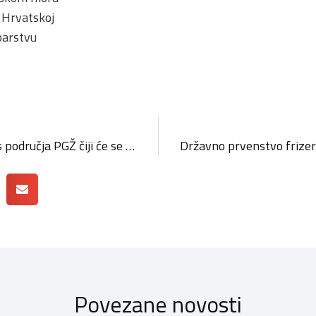
 Hrvatskoj
barstvu
Natječaj za izbor osoba s područja PGŽ čiji će se razvoj inovacija sufinancirati bespovratnim poticajnim sredstvima u 2015. godini
Povezane novosti