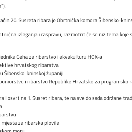
“).
ćin 20. Susreta ribara je Obrtnička komora Šibensko-knins
stručna izlaganja i raspravu, razmotrit će se niz tema koje 
jednika Ceha za ribarstvo i akvakulturu HOK-a
ektive hrvatskog ribarstva
 u Šibensko-kninskoj županiji
pomorstvo i ribarstvo Republike Hrvatske za programsko r
ara i osvrt na 1. Susret ribara, te na sve do sada održane tra
a
ibarstvu
 mjesta za ribarska plovila
anskom moru