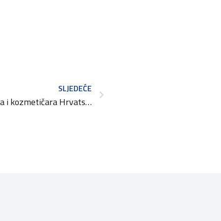
SLJEDEĆE
Državno prvenstvo frizera i kozmetičara Hrvatske