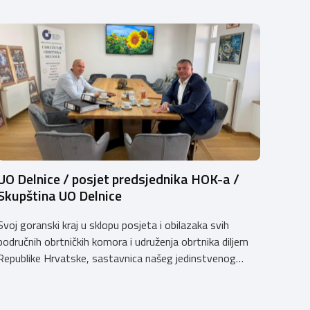
UO Delnice / posjet predsjednika HOK-a /
Skupština UO Delnice
Svoj goranski kraj u sklopu posjeta i obilazaka svih
područnih obrtničkih komora i udruženja obrtnika diljem
Republike Hrvatske, sastavnica našeg jedinstvenog
komorskog sustava, predsjednik Hrvatske obrtničke
komore Dalibor Kratohvil, dana 11. svibnja 2026. godine
posjetio je Udruženje obrtnika Delnice. Slušamo poruke s