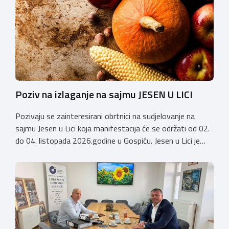
stručnjake i zaljubljenike u njegu pasa iz cijele Hrvatske,
[…]
Poziv na izlaganje na sajmu JESEN U LICI
Pozivaju se zainteresirani obrtnici na sudjelovanje na
sajmu Jesen u Lici koja manifestacija će se održati od 02.
do 04. listopada 2026.godine u Gospiću. Jesen u Lici je
izložba tradicijskih proizvoda koja se po 28. puta održava
u Gospiću i prerasla je u najznačajnjiju gospodarsku,
kulturnu i etno manifestaciju na području Ličko-senjske
županije. Organizator izložbe […]