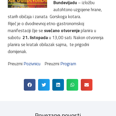
Bundevijadu
– izložbu
autohtono uzgojene hrane,
starih običaja i zanata Gorskoga kotara.
Riječ je o dvodnevnoj etno-gastronomskoj
manifestaciji čije se
svečano otvorenje
planira u
subotu
21. listopada
u 13,00 sati. Nakon otvorenja
planira se kratak obilazak sajma, te prigodni
domijenak.
Preuzmi
Pozivnicu
Preuzmi
Program
Povezane novosti