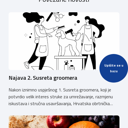
Upišite se u
bazu
Najava 2. Susreta groomera
Nakon iznimno uspješnog 1. Susreta groomera, koji je
potvrdio velik interes struke za umrežavanje, razmjenu
iskustava i stručna usavršavanja, Hrvatska obrtnička
komora organizira 2. Susret groomera HOK-a, koji će se
održati 12. rujna u Kongresnom centru na Zagrebačkom
velesajmu. Susret će i ove godine okupiti groomere,