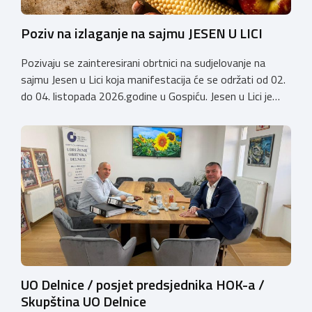
Poziv na izlaganje na sajmu JESEN U LICI
Pozivaju se zainteresirani obrtnici na sudjelovanje na
sajmu Jesen u Lici koja manifestacija će se održati od 02.
do 04. listopada 2026.godine u Gospiću. Jesen u Lici je
izložba tradicijskih proizvoda koja se po 28. puta održava
u Gospiću i prerasla je u najznačajnjiju gospodarsku,
kulturnu i etno manifestaciju na području Ličko-senjske
županije. Organizator izložbe […]
UO Delnice / posjet predsjednika HOK-a /
Skupština UO Delnice