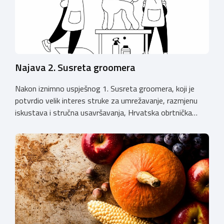
Najava 2. Susreta groomera
Nakon iznimno uspješnog 1. Susreta groomera, koji je
potvrdio velik interes struke za umrežavanje, razmjenu
iskustava i stručna usavršavanja, Hrvatska obrtnička
komora organizira 2. Susret groomera HOK-a, koji će se
održati 12. rujna u Kongresnom centru na Zagrebačkom
velesajmu. Susret će i ove godine okupiti groomere,
stručnjake i zaljubljenike u njegu pasa iz cijele Hrvatske,
[…]