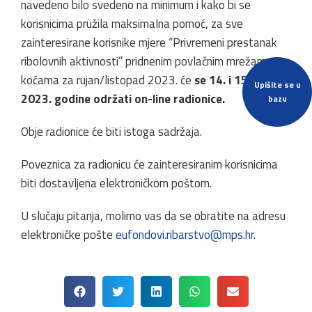
navedeno bilo svedeno na minimum i kako bi se
korisnicima pružila maksimalna pomoć, za sve
zainteresirane korisnike mjere “Privremeni prestanak
ribolovnih aktivnosti” pridnenim povlačnim mrežama –
koćama za rujan/listopad 2023. će
se 14. i 15. rujna
Upišite se u
2023. godine održati on-line radionice.
bazu
Obje radionice će biti istoga sadržaja.
Poveznica za radionicu će zainteresiranim korisnicima
biti dostavljena elektroničkom poštom.
U slučaju pitanja, molimo vas da se obratite na adresu
elektroničke pošte
eufondovi.ribarstvo@mps.hr
.