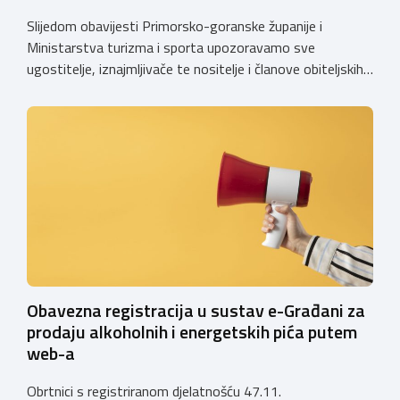
Slijedom obavijesti Primorsko-goranske županije i
Ministarstva turizma i sporta upozoravamo sve
ugostitelje, iznajmljivače te nositelje i članove obiteljskih
poljoprivrednih gospodarstava o prestanku važenja
privremenih rješenja izdanih sukladno Zakonu o
ugostiteljskoj djelatnosti. Ministarstvo podsjeća da se od
1. siječnja 2025. godine više ne mogu podnositi novi
zahtjevi za izdavanje privremenih rješenja, dok već izdana
privremena rješenja […]
Obavezna registracija u sustav e-Građani za
prodaju alkoholnih i energetskih pića putem
web-a
Obrtnici s registriranom djelatnošću 47.11.