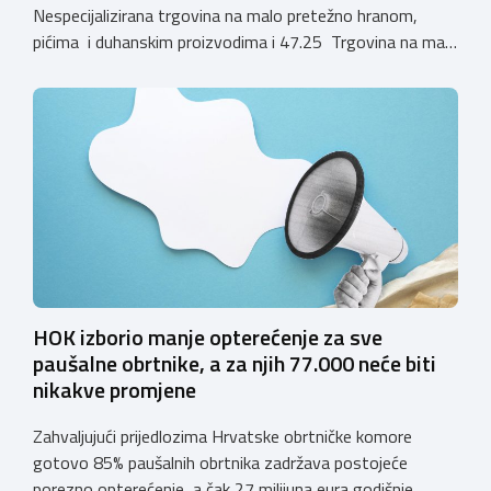
Nespecijalizirana trgovina na malo pretežno hranom,
pićima i duhanskim proizvodima i 47.25 Trgovina na malo
pićima, koji putem webshopa prodaju alkoholna pića, pića
koja sadrže alkohol i energetska pića dužni su uskladiti
svoje poslovne procese i osigurati tehničko rješenje za
vjerodostojnu provjeru punoljetnosti kupca putem
sustava e-Građani ili putem mobilne […]
HOK izborio manje opterećenje za sve
paušalne obrtnike, a za njih 77.000 neće biti
nikakve promjene
Zahvaljujući prijedlozima Hrvatske obrtničke komore
gotovo 85% paušalnih obrtnika zadržava postojeće
porezno opterećenje, a čak 27 milijuna eura godišnje