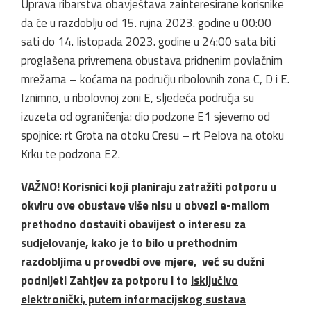
Uprava ribarstva obavještava zainteresirane korisnike
da će u razdoblju od 15. rujna 2023. godine u 00:00
sati do 14. listopada 2023. godine u 24:00 sata biti
proglašena privremena obustava pridnenim povlačnim
mrežama – koćama na području ribolovnih zona C, D i E.
Iznimno, u ribolovnoj zoni E, sljedeća područja su
izuzeta od ograničenja: dio podzone E1 sjeverno od
spojnice: rt Grota na otoku Cresu – rt Pelova na otoku
Krku te podzona E2.
VAŽNO! Korisnici koji planiraju zatražiti potporu u
okviru ove obustave više nisu u obvezi e-mailom
prethodno dostaviti obavijest o interesu za
sudjelovanje, kako je to bilo u prethodnim
razdobljima u provedbi ove mjere, već su dužni
podnijeti Zahtjev za potporu i to
isključivo
elektronički, putem informacijskog sustava