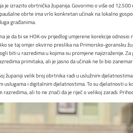
 je izrazito obrtnička županija. Govorimo o više od 12.500 
paušalne obrte ima vrlo konkretan učinak na lokalno gospoda
sluga građanima.
na je da bi se HOK-ov prijedlog umjerene korekcije odnosio 
o se taj omjer okvirno preslika na Primorsko-goransku župan
ogli biti u razredima u kojima su promjene najizraženije. Za
zredima primitaka, ali je jasno da učinak ne bi bio zanemari
j županiji velik broj obrtnika radi u uslužnim djelatnostima,
m uslugama i digitalnim djelatnostima. To su djelatnosti u 
m razredima, ali to ne znači da je riječ o velikoj zaradi. Prihod