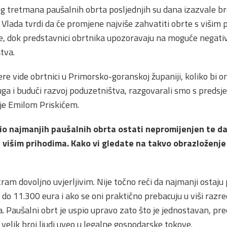
g tretmana paušalnih obrta posljednjih su dana izazvale br
Vlada tvrdi da će promjene najviše zahvatiti obrte s višim pri
abe, dok predstavnici obrtnika upozoravaju na moguće negati
tva.
e vide obrtnici u Primorsko-goranskoj županiji, koliko bi o
luga i budući razvoj poduzetništva, razgovarali smo s pred
je Emilom Priskićem.
 dio najmanjih paušalnih obrta ostati nepromijenjen te d
višim prihodima. Kako vi gledate na takvo obrazloženje 
am dovoljno uvjerljivim. Nije točno reći da najmanji ostaj
 do 11.300 eura i ako se oni praktično prebacuju u viši razre
a. Paušalni obrt je uspio upravo zato što je jednostavan, pre
e velik broj ljudi uveo u legalne gospodarske tokove.