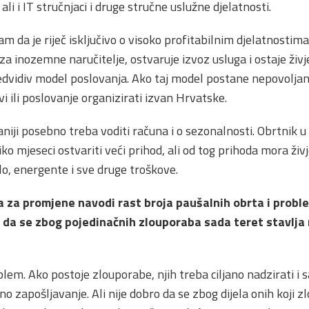
li i IT stručnjaci i druge stručne uslužne djelatnosti.
am da je riječ isključivo o visoko profitabilnim djelatnostima
 za inozemne naručitelje, ostvaruje izvoz usluga i ostaje živ
redvidiv model poslovanja. Ako taj model postane nepovoljan,
vi ili poslovanje organizirati izvan Hrvatske.
iji posebno treba voditi računa i o sezonalnosti. Obrtnik u
 mjeseci ostvariti veći prihod, ali od tog prihoda mora živjet
lo, energente i sve druge troškove.
a za promjene navodi rast broja paušalnih obrta i probl
 da se zbog pojedinačnih zlouporaba sada teret stavlja n
blem. Ako postoje zlouporabe, njih treba ciljano nadzirati i s
no zapošljavanje. Ali nije dobro da se zbog dijela onih koji 