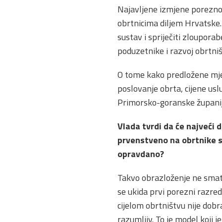
Najavljene izmjene porezno
obrtnicima diljem Hrvatske. 
sustav i spriječiti zloupor
poduzetnike i razvoj obrtniš
O tome kako predložene mjer
poslovanje obrta, cijene us
Primorsko-goranske župani
Vlada tvrdi da će najveći
prvenstveno na obrtnike s 
opravdano?
Takvo obrazloženje ne smatr
se ukida prvi porezni razred
cijelom obrtništvu nije dobr
razumljiv. To je model koji j