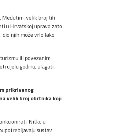
. Međutim, velik broj tih
jeti u Hrvatskoj upravo zato
 dio njih može vrlo lako
 turizmu ili povezanim
i cijelu godinu, ulagati,
em prikrivenog
a velik broj obrtnika koji
ankcionirati. Nitko u
zloupotrebljavaju sustav