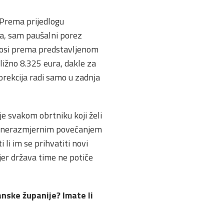
 Prema prijedlogu
ka, sam paušalni porez
inosi prema predstavljenom
ližno 8.325 eura, dakle za
orekcija radi samo u zadnja
je svakom obrtniku koji želi
m i nerazmjernim povećanjem
i li im se prihvatiti novi
 jer država time ne potiče
nske županije? Imate li