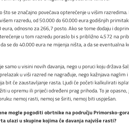
o što se značajno povećava opterećenje u višim razredima.
ajvišem razredu, od 50.000 do 60.000 eura godišnjih primita
0 eura, odnosno za 266,7 posto. Ako se tome dodaju i dopr
erećenje u tom razredu poraslo bi s približno 4.572 na prib
da se do 40.000 eura ne mijenja ništa, a da se eventualna k
e samo u visini novih davanja, nego u poruci koju država šal
ga prelazak u viši razred ne nagrađuje, nego kažnjava nagli
 bit će zaustavljanje rasta. Ljudi će početi kalkulirati isplat
žiti u opremu ili prijeći određeni prag prihoda. To je opasno,
ruku: nemoj rasti, nemoj se širiti, nemoj biti uspješan.
jene mogle pogoditi obrtnike na području Primorsko-gora
ta ulazi u skupine kojima će davanja najviše rasti?