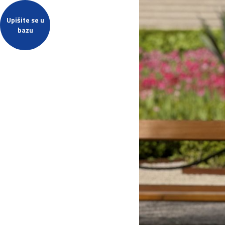
Upišite se u
bazu