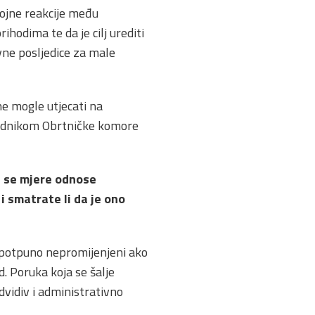
ojne reakcije među
hodima te da je cilj urediti
vne posljedice za male
ne mogle utjecati na
sjednikom Obrtničke komore
a se mjere odnose
i smatrate li da je ono
u potpuno nepromijenjeni ako
d. Poruka koja se šalje
dvidiv i administrativno