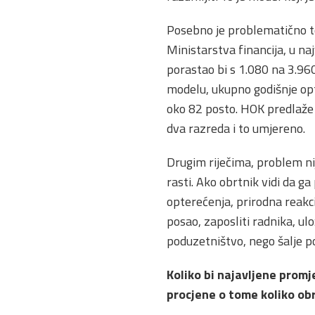
Posebno je problematično t
Ministarstva financija, u n
porastao bi s 1.080 na 3.96
modelu, ukupno godišnje opt
oko 82 posto. HOK predlaže 
dva razreda i to umjereno.
Drugim riječima, problem nij
rasti. Ako obrtnik vidi da 
opterećenja, prirodna reakcija
posao, zaposliti radnika, ulo
poduzetništvo, nego šalje po
Koliko bi najavljene prom
procjene o tome koliko obr