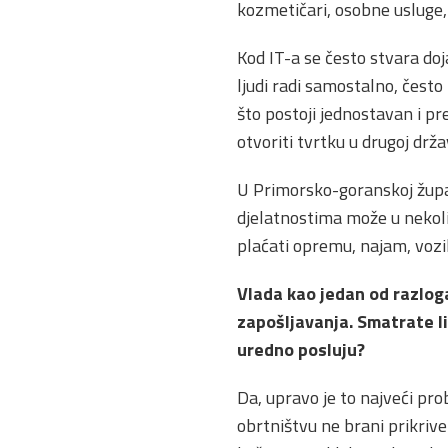
kozmetičari, osobne usluge, a
Kod IT-a se često stvara doj
ljudi radi samostalno, često
što postoji jednostavan i p
otvoriti tvrtku u drugoj drža
U Primorsko-goranskoj župan
djelatnostima može u nekoliko
plaćati opremu, najam, vozi
Vlada kao jedan od razlog
zapošljavanja. Smatrate li
uredno posluju?
Da, upravo je to najveći pro
obrtništvu ne brani prikrive