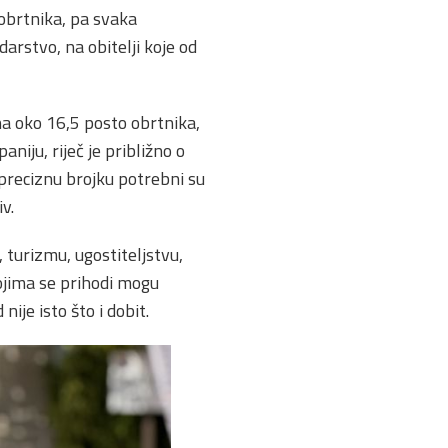
obrtnika, pa svaka
rstvo, na obitelji koje od
na oko 16,5 posto obrtnika,
iju, riječ je približno o
 preciznu brojku potrebni su
v.
 turizmu, ugostiteljstvu,
kojima se prihodi mogu
 nije isto što i dobit.