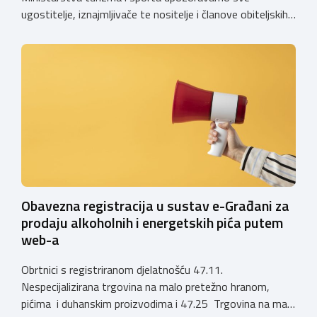
ugostitelje, iznajmljivače te nositelje i članove obiteljskih
poljoprivrednih gospodarstava o prestanku važenja
privremenih rješenja izdanih sukladno Zakonu o
ugostiteljskoj djelatnosti. Ministarstvo podsjeća da se od
1. siječnja 2025. godine više ne mogu podnositi novi
zahtjevi za izdavanje privremenih rješenja, dok već izdana
privremena rješenja […]
Obavezna registracija u sustav e-Građani za
prodaju alkoholnih i energetskih pića putem
web-a
Obrtnici s registriranom djelatnošću 47.11.
Nespecijalizirana trgovina na malo pretežno hranom,
pićima i duhanskim proizvodima i 47.25 Trgovina na malo