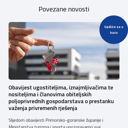
Povezane novosti
Upišite se u
bazu
Obavijest ugostiteljima, iznajmljivačima te
nositeljima i članovima obiteljskih
poljoprivrednih gospodarstava o prestanku
važenja privremenih rješenja
Slijedom obavijesti Primorsko-goranske županije i
Ministarstva turizma i sporta upozoravamo sve