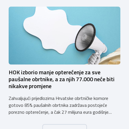
pićima, koji putem webshopa prodaju alkoholna pića, pića
koja sadrže alkohol i energetska pića dužni su uskladiti
svoje poslovne procese i osigurati tehničko rješenje za
vjerodostojnu provjeru punoljetnosti kupca putem
sustava e-Građani ili putem mobilne […]
HOK izborio manje opterećenje za sve
paušalne obrtnike, a za njih 77.000 neće biti
nikakve promjene
Zahvaljujući prijedlozima Hrvatske obrtničke komore
gotovo 85% paušalnih obrtnika zadržava postojeće
porezno opterećenje, a čak 27 milijuna eura godišnje
ostat će hrvatskim obrtnicima Hrvatska obrtnička
komora pozdravlja odluku Vlade Republike Hrvatske da u