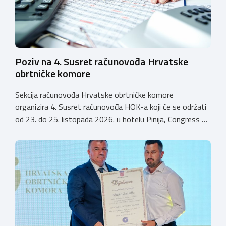
Poziv na 4. Susret računovođa Hrvatske
obrtničke komore
Sekcija računovođa Hrvatske obrtničke komore
organizira 4. Susret računovođa HOK-a koji će se održati
od 23. do 25. listopada 2026. u hotelu Pinija, Congress &
Event Center Zadar (Petrčane). Susret će službeno biti
otvoren u petak, 23. listopada 2026. u
poslijepodnevnim, uz uvodno predavanje i pozdrav
domaćina. Tijekom subote, 24. listopada, održavat će se
predavanja, interaktivne radionice te okrugli stolovi na
aktualne teme. […]