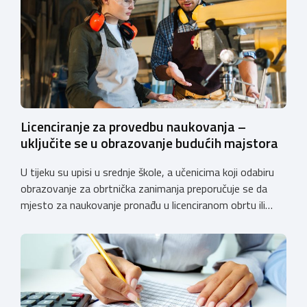
Licenciranje za provedbu naukovanja –
uključite se u obrazovanje budućih majstora
U tijeku su upisi u srednje škole, a učenicima koji odabiru
obrazovanje za obrtnička zanimanja preporučuje se da
mjesto za naukovanje pronađu u licenciranom obrtu ili
pravnoj osobi. Hrvatska obrtnička komora poziva obrtnike
koji još nemaju licenciju da pokrenu postupak
licenciranja kako bi budućim učenicima omogućili
kvalitetno i sigurno stjecanje praktičnih znanja, a
istodobno ulagali u razvoj […]