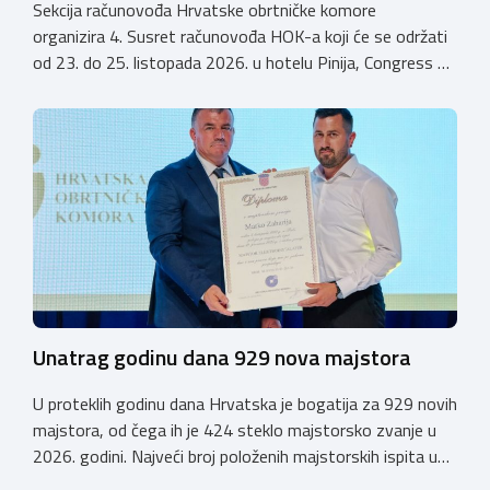
Sekcija računovođa Hrvatske obrtničke komore
organizira 4. Susret računovođa HOK-a koji će se održati
od 23. do 25. listopada 2026. u hotelu Pinija, Congress &
Event Center Zadar (Petrčane). Susret će službeno biti
otvoren u petak, 23. listopada 2026. u
poslijepodnevnim, uz uvodno predavanje i pozdrav
domaćina. Tijekom subote, 24. listopada, održavat će se
predavanja, interaktivne radionice te okrugli stolovi na
aktualne teme. […]
Unatrag godinu dana 929 nova majstora
U proteklih godinu dana Hrvatska je bogatija za 929 novih
majstora, od čega ih je 424 steklo majstorsko zvanje u
2026. godini. Najveći broj položenih majstorskih ispita u
posljednjih godinu dana bio je u majstorskim zvanjima