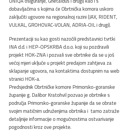
UNIQA osiguranje, Ghetaldus i drugi) kao i s
dobavljačima s kojima će Obrtnička komora uskoro
zaključiti ugovore na regionalnoj razini (JAX, RIDENT,
VULKAL, GROHOVAC-VOLAN, ADRIA-OIL i drugi).
Prezentaciji su kao gosti nazočili predstavnici tvrtki
INA d.d. i HEP-OPSKRBA d.o.o. koji su pozdravili
projekt HOK-ZNA i pozvali sve obrtnike da se u još
većoj mjeri uključe u projekt predajom zahtjeva za
sklapanje ugovora, na kontaktima dostupnim na web
stranici HOK-a.
Predsjednik Obrtničke komore Primorsko-goranske
županije g. Dalibor Kratohvil pozvao je obrtnike s
područja Primorsko-goranske županije da se obrate
svojim matičnim udruženjima obrtnika i tamo zatraže
detaljnije informacije o mogućnostima ostvarivanje
pogodnosti kroz ove projekte.