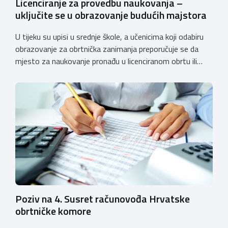
Licenciranje za provedbu naukovanja –
uključite se u obrazovanje budućih majstora
U tijeku su upisi u srednje škole, a učenicima koji odabiru
obrazovanje za obrtnička zanimanja preporučuje se da
mjesto za naukovanje pronađu u licenciranom obrtu ili
pravnoj osobi. Hrvatska obrtnička komora poziva obrtnike
koji još nemaju licenciju da pokrenu postupak
licenciranja kako bi budućim učenicima omogućili
kvalitetno i sigurno stjecanje praktičnih znanja, a
istodobno ulagali u razvoj […]
Poziv na 4. Susret računovođa Hrvatske
obrtničke komore