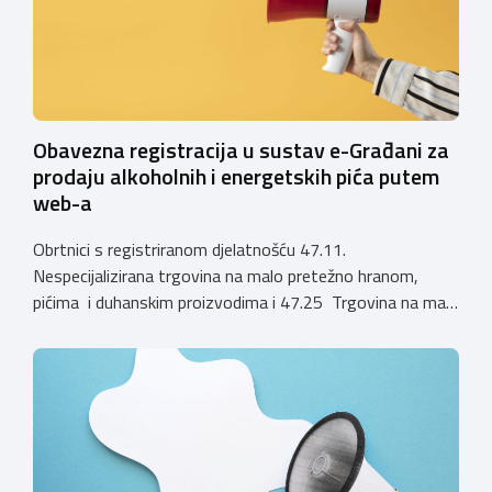
privremena rješenja […]
Obavezna registracija u sustav e-Građani za
prodaju alkoholnih i energetskih pića putem
web-a
Obrtnici s registriranom djelatnošću 47.11.
Nespecijalizirana trgovina na malo pretežno hranom,
pićima i duhanskim proizvodima i 47.25 Trgovina na malo
pićima, koji putem webshopa prodaju alkoholna pića, pića
koja sadrže alkohol i energetska pića dužni su uskladiti
svoje poslovne procese i osigurati tehničko rješenje za
vjerodostojnu provjeru punoljetnosti kupca putem
sustava e-Građani ili putem mobilne […]