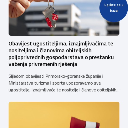
Upišite se u
bazu
Obavijest ugostiteljima, iznajmljivačima te
nositeljima i članovima obiteljskih
poljoprivrednih gospodarstava o prestanku
važenja privremenih rješenja
Slijedom obavijesti Primorsko-goranske županije i
Ministarstva turizma i sporta upozoravamo sve
ugostitelje, iznajmljivače te nositelje i članove obiteljskih
poljoprivrednih gospodarstava o prestanku važenja
privremenih rješenja izdanih sukladno Zakonu o
ugostiteljskoj djelatnosti. Ministarstvo podsjeća da se od
1. siječnja 2025. godine više ne mogu podnositi novi
zahtjevi za izdavanje privremenih rješenja, dok već izdana