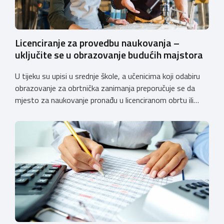
Licenciranje za provedbu naukovanja –
uključite se u obrazovanje budućih majstora
U tijeku su upisi u srednje škole, a učenicima koji odabiru
obrazovanje za obrtnička zanimanja preporučuje se da
mjesto za naukovanje pronađu u licenciranom obrtu ili
pravnoj osobi. Hrvatska obrtnička komora poziva obrtnike
koji još nemaju licenciju da pokrenu postupak
licenciranja kako bi budućim učenicima omogućili
kvalitetno i sigurno stjecanje praktičnih znanja, a
istodobno ulagali u razvoj […]