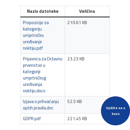
Naziv datoteke
Veličina
Propozicije za
210.61 KB
kategoriju
umjetničko
uređivanje
noktiju.pdf
Prijavnica za Državno
23.23 KB
prvenstvo u
kategoriji
umjetničkog
uređivanja
noktiju.docx
Izjava o prihvaćanju
52.5 KB
općih pravila.doc
Upišite se u
bazu
GDPR.pdf
221.45 KB