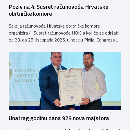
Poziv na 4. Susret računovođa Hrvatske
obrtničke komore
Sekcija računovođa Hrvatske obrtničke komore
organizira 4. Susret računovođa HOK-a koji će se održati
od 23. do 25. listopada 2026. u hotelu Pinija, Congress &
Event Center Zadar (Petrčane). Susret će službeno biti
otvoren u petak, 23. listopada 2026. u
poslijepodnevnim, uz uvodno predavanje i pozdrav
domaćina. Tijekom subote, 24. listopada, održavat će se
predavanja, interaktivne radionice te okrugli stolovi na
aktualne teme. […]
Unatrag godinu dana 929 nova majstora