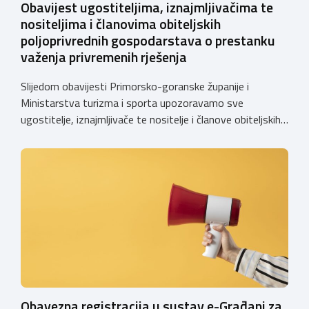
Obavijest ugostiteljima, iznajmljivačima te
nositeljima i članovima obiteljskih
poljoprivrednih gospodarstava o prestanku
važenja privremenih rješenja
Slijedom obavijesti Primorsko-goranske županije i
Ministarstva turizma i sporta upozoravamo sve
ugostitelje, iznajmljivače te nositelje i članove obiteljskih
poljoprivrednih gospodarstava o prestanku važenja
privremenih rješenja izdanih sukladno Zakonu o
ugostiteljskoj djelatnosti. Ministarstvo podsjeća da se od
1. siječnja 2025. godine više ne mogu podnositi novi
zahtjevi za izdavanje privremenih rješenja, dok već izdana
privremena rješenja […]
Obavezna registracija u sustav e-Građani za