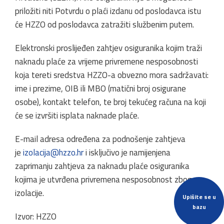
priložiti niti Potvrdu o plaći izdanu od poslodavca istu
će HZZO od poslodavca zatražiti službenim putem.
Elektronski proslijeđen zahtjev osiguranika kojim traži
naknadu plaće za vrijeme privremene nesposobnosti
koja tereti sredstva HZZO-a obvezno mora sadržavati:
ime i prezime, OIB ili MBO (matični broj osigurane
osobe), kontakt telefon, te broj tekućeg računa na koji
će se izvršiti isplata naknade plaće.
E-mail adresa određena za podnošenje zahtjeva
je
izolacija@hzzo.hr
i isključivo je namijenjena
zaprimanju zahtjeva za naknadu plaće osiguranika
kojima je utvrđena privremena nesposobnost zbog
izolacije.
Upišite se u
bazu
Izvor: HZZO