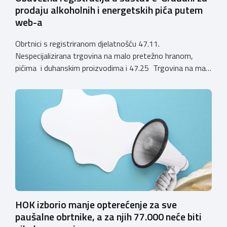
prodaju alkoholnih i energetskih pića putem
web-a
Obrtnici s registriranom djelatnošću 47.11.
Nespecijalizirana trgovina na malo pretežno hranom,
pićima i duhanskim proizvodima i 47.25 Trgovina na malo
pićima, koji putem webshopa prodaju alkoholna pića, pića
koja sadrže alkohol i energetska pića dužni su uskladiti
svoje poslovne procese i osigurati tehničko rješenje za
vjerodostojnu provjeru punoljetnosti kupca putem
sustava e-Građani ili putem mobilne […]
HOK izborio manje opterećenje za sve
paušalne obrtnike, a za njih 77.000 neće biti