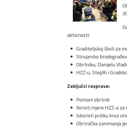
Ob
30
Ov
aktivnosti:
Graditeljskoj školi za i
Strojarsko brodograđevn
Obrtniku, Danijelu Vlad
HZZ-u, StepRi i Gradskoj 
Zaključci rasprave:
Postani obrtnik
Koristi mjere HZZ-a za
Iskoristi priliku kroz o
Obrtnička zanimanja jes