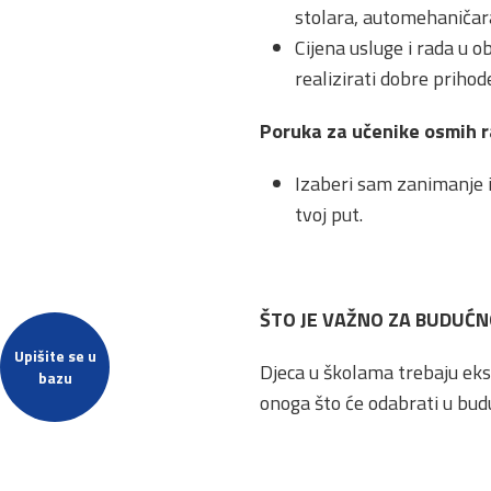
stolara, automehaničara
Cijena usluge i rada u 
realizirati dobre prihod
Poruka za učenike osmih r
Izaberi sam zanimanje i p
tvoj put.
ŠTO JE VAŽNO ZA BUDUĆN
Upišite se u
Djeca u školama trebaju eksp
bazu
onoga što će odabrati u bud