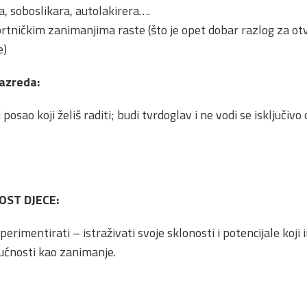
, soboslikara, autolakirera….
obrtničkim zanimanjima raste (što je opet dobar razlog za ot
e)
azreda:
osao koji želiš raditi; budi tvrdoglav i ne vodi se isključivo 
OST DJECE:
erimentirati – istraživati svoje sklonosti i potencijale koji
ućnosti kao zanimanje.