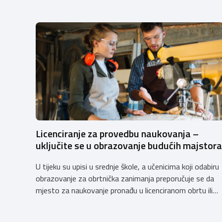
Licenciranje za provedbu naukovanja –
uključite se u obrazovanje budućih majstora
U tijeku su upisi u srednje škole, a učenicima koji odabiru
obrazovanje za obrtnička zanimanja preporučuje se da
mjesto za naukovanje pronađu u licenciranom obrtu ili
pravnoj osobi. Hrvatska obrtnička komora poziva
obrtnike koji još nemaju licenciju da pokrenu postupak