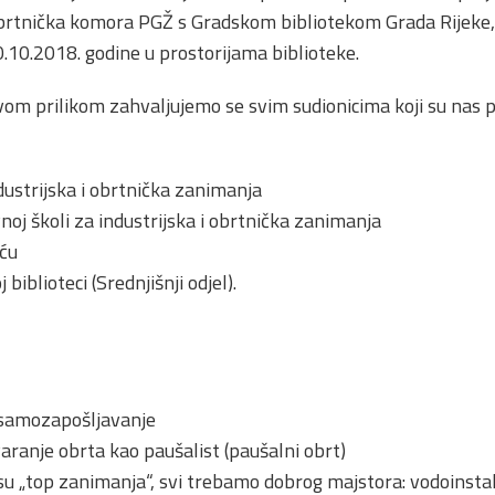
rtnička komora PGŽ s Gradskom bibliotekom Grada Rijeke, 
.10.2018. godine u prostorijama biblioteke.
om prilikom zahvaljujemo se svim sudionicima koji su nas 
ndustrijska i obrtnička zanimanja
oj školi za industrijska i obrtnička zanimanja
iću
biblioteci (Srednjišnji odjel).
 samozapošljavanje
tvaranje obrta kao paušalist (paušalni obrt)
u „top zanimanja“, svi trebamo dobrog majstora: vodoinstala