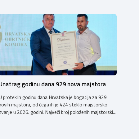
Unatrag godinu dana 929 nova majstora
U proteklih godinu dana Hrvatska je bogatija za 929
novih majstora, od čega ih je 424 steklo majstorsko
zvanje u 2026. godini. Najveći broj položenih majstorskih
ispita u posljednjih godinu dana bio je u majstorskim
zvanjima majstor elektroinstalater, majstor frizer,
majstor vodoinstalatera, instalatera grijanja i