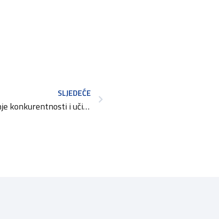
SLJEDEĆE
Objavljen Poziv Poboljšanje konkurentnosti i učinkovitosti MSP-a kroz informacijske i komunikacijske tehnologije (IKT) – 2