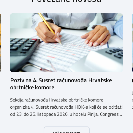
Poziv na 4. Susret računovođa Hrvatske
obrtničke komore
Sekcija računovođa Hrvatske obrtničke komore
organizira 4. Susret računovođa HOK-a koji će se održati
od 23. do 25. listopada 2026. u hotelu Pinija, Congress
& Event Center Zadar (Petrčane). Susret će službeno biti
otvoren u petak, 23. listopada 2026. u