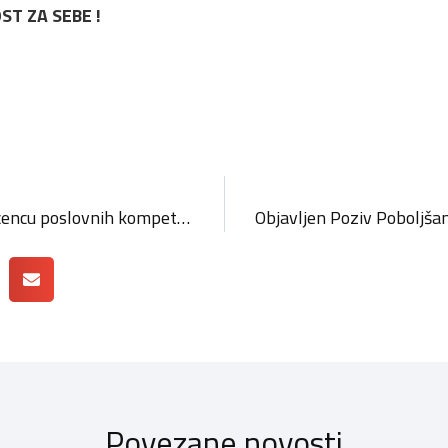
T ZA SEBE !
Edukacija za Europsku licencu poslovnih kompetencija
Povezane novosti