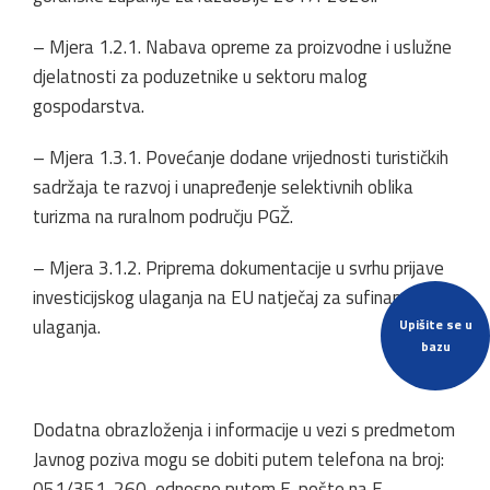
– Mjera 1.2.1. Nabava opreme za proizvodne i uslužne
djelatnosti za poduzetnike u sektoru malog
gospodarstva.
– Mjera 1.3.1. Povećanje dodane vrijednosti turističkih
sadržaja te razvoj i unapređenje selektivnih oblika
turizma na ruralnom području PGŽ.
– Mjera 3.1.2. Priprema dokumentacije u svrhu prijave
investicijskog ulaganja na EU natječaj za sufinanciranje
ulaganja.
Upišite se u
bazu
Dodatna obrazloženja i informacije u vezi s predmetom
Javnog poziva mogu se dobiti putem telefona na broj:
051/351-260, odnosno putem E-pošte na E-