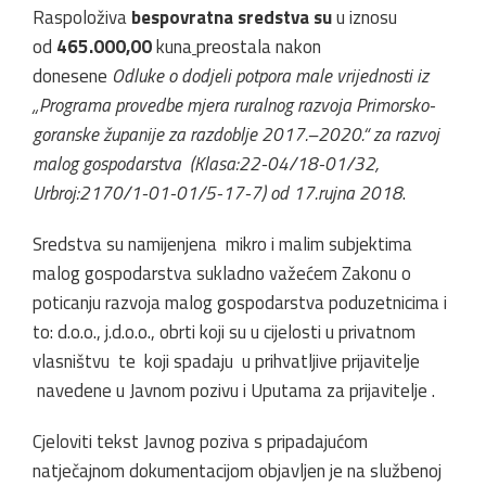
Raspoloživa
bespovratna sredstva su
u iznosu
od
465.000,00
kuna
preostala nakon
donesene
Odluke o dodjeli potpora male vrijednosti iz
„Programa provedbe mjera ruralnog razvoja Primorsko-
goranske županije za razdoblje 2017.–2020.“ za razvoj
malog gospodarstva (Klasa:22-04/18-01/32,
Urbroj:2170/1-01-01/5-17-7) od 17.rujna 2018
.
Sredstva su namijenjena mikro i malim subjektima
malog gospodarstva sukladno važećem Zakonu o
poticanju razvoja malog gospodarstva poduzetnicima i
to: d.o.o., j.d.o.o., obrti koji su u cijelosti u privatnom
vlasništvu te koji spadaju u prihvatljive prijavitelje
navedene u Javnom pozivu i Uputama za prijavitelje .
Cjeloviti tekst Javnog poziva s pripadajućom
natječajnom dokumentacijom objavljen je na službenoj