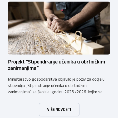
male vrijednosti u ukupnom iznosu od 3.403.640,00 €.
Program je namijenjen subjektima malog gospodarstva
registriranim za ugostiteljske i/ili turističke djelatnosti,
obiteljskim poljoprivrednim
gospodarstvima/poljoprivrednicima koja su registrirana
za pružanje […]
Projekt “Stipendiranje učenika u obrtničkim
zanimanjima”
Ministarstvo gospodarstva objavilo je poziv za dodjelu
stipendija „Stipendiranje učenika u obrtničkim
zanimanjima“ za školsku godinu 2025./2026. kojim se
dodjeljuju stipendije učenicima koji se u školskoj godini
2025./2026. obrazuju temeljem programa/kurikula u
VIŠE NOVOSTI
trogodišnjem trajanju za stjecanje deficitarnih obrtničkih
zanimanja, sukladno Preporukama za obrazovnu upisnu