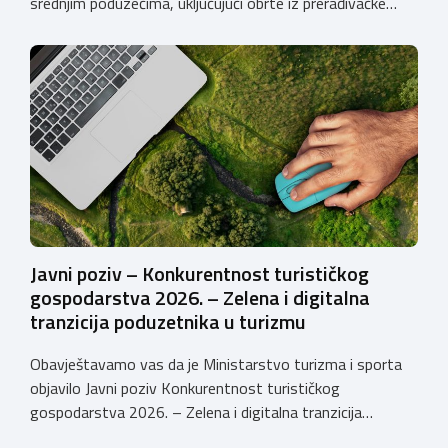
srednjim poduzećima, uključujući obrte iz prerađivačke
industrije, koji razvijaju inovativne proizvode i žele ih
uspješnije plasirati na tržište kroz modernizaciju poslovnih
procesa. Poziv se provodi u okviru PKK 2021. – 2027. Cilj
Poziva je potaknuti uvođenje inovacija procesa i
organizacije poslovanja koje […]
Javni poziv – Konkurentnost turističkog
gospodarstva 2026. – Zelena i digitalna
tranzicija poduzetnika u turizmu
Obavještavamo vas da je Ministarstvo turizma i sporta
objavilo Javni poziv Konkurentnost turističkog
gospodarstva 2026. – Zelena i digitalna tranzicija
poduzetnika u turizmu za dodjelu bespovratnih potpora