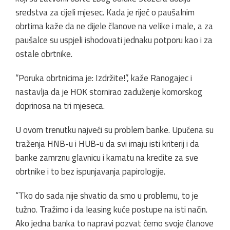
sredstva za cijeli mjesec. Kada je riječ o paušalnim
obrtima kaže da ne dijele članove na velike i male, a za
paušalce su uspjeli ishodovati jednaku potporu kao i za
ostale obrtnike.
“Poruka obrtnicima je: Izdržite!”, kaže Ranogajec i
nastavlja da je HOK stornirao zaduženje komorskog
doprinosa na tri mjeseca.
U ovom trenutku najveći su problem banke. Upućena su
traženja HNB-u i HUB-u da svi imaju isti kriterij i da
banke zamrznu glavnicu i kamatu na kredite za sve
obrtnike i to bez ispunjavanja papirologije.
“Tko do sada nije shvatio da smo u problemu, to je
tužno. Tražimo i da leasing kuće postupe na isti način.
Ako jedna banka to napravi pozvat ćemo svoje članove