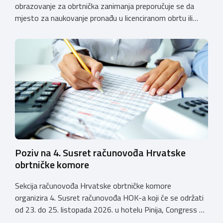
obrazovanje za obrtnička zanimanja preporučuje se da
mjesto za naukovanje pronađu u licenciranom obrtu ili
pravnoj osobi. Hrvatska obrtnička komora poziva obrtnike
koji još nemaju licenciju da pokrenu postupak
licenciranja kako bi budućim učenicima omogućili
kvalitetno i sigurno stjecanje praktičnih znanja, a
istodobno ulagali u razvoj […]
Poziv na 4. Susret računovođa Hrvatske
obrtničke komore
Sekcija računovođa Hrvatske obrtničke komore
organizira 4. Susret računovođa HOK-a koji će se održati
od 23. do 25. listopada 2026. u hotelu Pinija, Congress &
Event Center Zadar (Petrčane). Susret će službeno biti