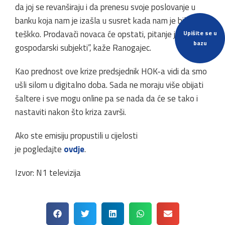
da joj se revanširaju i da prenesu svoje poslovanje u
banku koja nam je izašla u susret kada nam je bilo
teškko. Prodavači novaca će opstati, pitanje je hoće li
Upišite se u
bazu
gospodarski subjekti”, kaže Ranogajec.
Kao prednost ove krize predsjednik HOK-a vidi da smo
ušli silom u digitalno doba. Sada ne moraju više obijati
šaltere i sve mogu online pa se nada da će se tako i
nastaviti nakon što kriza završi.
Ako ste emisiju propustili u cijelosti
je pogledajte
ovdje
.
Izvor: N1 televizija