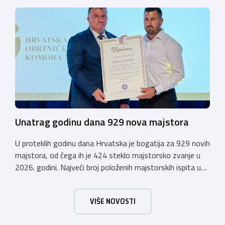
otvoren u petak, 23. listopada 2026. u
poslijepodnevnim, uz uvodno predavanje i pozdrav
domaćina. Tijekom subote, 24. listopada, održavat će se
predavanja, interaktivne radionice te okrugli stolovi na
aktualne teme. […]
Unatrag godinu dana 929 nova majstora
U proteklih godinu dana Hrvatska je bogatija za 929 novih
majstora, od čega ih je 424 steklo majstorsko zvanje u
2026. godini. Najveći broj položenih majstorskih ispita u
posljednjih godinu dana bio je u majstorskim zvanjima
majstor elektroinstalater, majstor frizer, majstor
VIŠE NOVOSTI
vodoinstalatera, instalatera grijanja i klimatizacije te
majstora automehaničara. Najveći broj navedenih