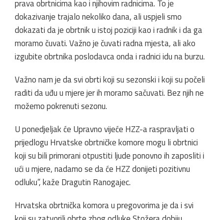
prava obrtnicima kao i njihovim radnicima. To je
dokazivanje trajalo nekoliko dana, ali uspjeli smo
dokazati da je obrtnik u istoj poziciji kao i radnik i da ga
moramo čuvati. Važno je čuvati radna mjesta, ali ako
izgubite obrtnika poslodavca onda i radnici idu na burzu.
Važno nam je da svi obrti koji su sezonski i koji su počeli
raditi da uđu u mjere jer ih moramo sačuvati. Bez njih ne
možemo pokrenuti sezonu.
U ponedjeljak će Upravno vijeće HZZ-a raspravljati o
prijedlogu Hrvatske obrtničke komore mogu li obrtnici
koji su bili primorani otpustiti ljude ponovno ih zaposliti i
ući u mjere, nadamo se da će HZZ donijeti pozitivnu
odluku”, kaže Dragutin Ranogajec.
Hrvatska obrtnička komora u pregovorima je da i svi
koji su zatvorili obrte zbog odluke Stožera dobiju