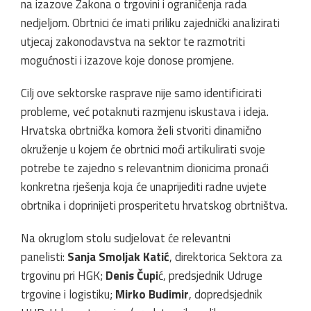
na izazove Zakona o trgovini i ograničenja rada
nedjeljom. Obrtnici će imati priliku zajednički analizirati
utjecaj zakonodavstva na sektor te razmotriti
mogućnosti i izazove koje donose promjene.
Cilj ove sektorske rasprave nije samo identificirati
probleme, već potaknuti razmjenu iskustava i ideja.
Hrvatska obrtnička komora želi stvoriti dinamično
okruženje u kojem će obrtnici moći artikulirati svoje
potrebe te zajedno s relevantnim dionicima pronaći
konkretna rješenja koja će unaprijediti radne uvjete
obrtnika i doprinijeti prosperitetu hrvatskog obrtništva.
Na okruglom stolu sudjelovat će relevantni
panelisti:
Sanja Smoljak Katić
, direktorica Sektora za
trgovinu pri HGK;
Denis Čupi
ć, predsjednik Udruge
trgovine i logistiku;
Mirko Budimir
, dopredsjednik