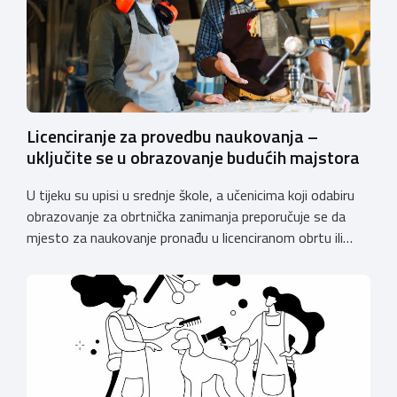
Licenciranje za provedbu naukovanja –
uključite se u obrazovanje budućih majstora
U tijeku su upisi u srednje škole, a učenicima koji odabiru
obrazovanje za obrtnička zanimanja preporučuje se da
mjesto za naukovanje pronađu u licenciranom obrtu ili
pravnoj osobi. Hrvatska obrtnička komora poziva obrtnike
koji još nemaju licenciju da pokrenu postupak
licenciranja kako bi budućim učenicima omogućili
kvalitetno i sigurno stjecanje praktičnih znanja, a
istodobno ulagali u razvoj […]