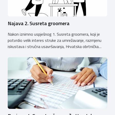
Najava 2. Susreta groomera
Nakon iznimno uspješnog 1. Susreta groomera, koji je
potvrdio velik interes struke za umrežavanje, razmjenu
iskustava i stručna usavršavanja, Hrvatska obrtnička
komora organizira 2. Susret groomera HOK-a, koji će se
održati 12. rujna u Kongresnom centru na Zagrebačkom
velesajmu. Susret će i ove godine okupiti groomere,
stručnjake i zaljubljenike u njegu pasa iz cijele Hrvatske,
[…]