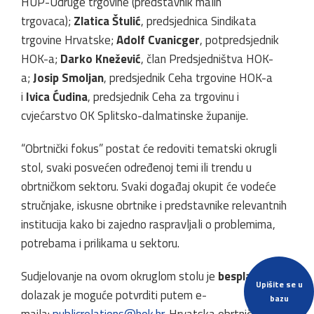
HUP-Udruge trgovine (predstavnik malih
trgovaca);
Zlatica Štulić
, predsjednica Sindikata
trgovine Hrvatske;
Adolf Cvanicger
, potpredsjednik
HOK-a;
Darko Knežević
, član Predsjedništva HOK-
a;
Josip Smoljan
, predsjednik Ceha trgovine HOK-a
i
Ivica Ćudina
, predsjednik Ceha za trgovinu i
cvjećarstvo OK Splitsko-dalmatinske županije.
“Obrtnički fokus” postat će redoviti tematski okrugli
stol, svaki posvećen određenoj temi ili trendu u
obrtničkom sektoru. Svaki događaj okupit će vodeće
stručnjake, iskusne obrtnike i predstavnike relevantnih
institucija kako bi zajedno raspravljali o problemima,
potrebama i prilikama u sektoru.
Sudjelovanje na ovom okruglom stolu je
besplatno
, a
Upišite se u
dolazak je moguće potvrditi putem e-
bazu