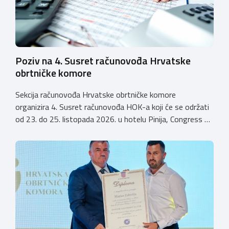
Poziv na 4. Susret računovođa Hrvatske
obrtničke komore
Sekcija računovođa Hrvatske obrtničke komore
organizira 4. Susret računovođa HOK-a koji će se održati
od 23. do 25. listopada 2026. u hotelu Pinija, Congress &
Event Center Zadar (Petrčane). Susret će službeno biti
otvoren u petak, 23. listopada 2026. u
poslijepodnevnim, uz uvodno predavanje i pozdrav
domaćina. Tijekom subote, 24. listopada, održavat će se
predavanja, interaktivne radionice te okrugli stolovi na
aktualne teme. […]