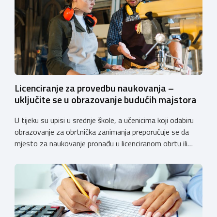
Licenciranje za provedbu naukovanja –
uključite se u obrazovanje budućih majstora
U tijeku su upisi u srednje škole, a učenicima koji odabiru
obrazovanje za obrtnička zanimanja preporučuje se da
mjesto za naukovanje pronađu u licenciranom obrtu ili
pravnoj osobi. Hrvatska obrtnička komora poziva obrtnike
koji još nemaju licenciju da pokrenu postupak
licenciranja kako bi budućim učenicima omogućili
kvalitetno i sigurno stjecanje praktičnih znanja, a
istodobno ulagali u razvoj […]