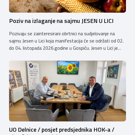
Poziv na izlaganje na sajmu JESEN U LICI
Pozivaju se zainteresirani obrtnici na sudjelovanje na
sajmu Jesen u Lici koja manifestacija će se održati od 02.
do 04. listopada 2026.godine u Gospiću. Jesen u Lici je
izložba tradicijskih proizvoda koja se po 28. puta održava
u Gospiću i prerasla je u najznačajnjiju gospodarsku,
kulturnu i etno manifestaciju na području Ličko-senjske
županije. Organizator izložbe […]
UO Delnice / posjet predsjednika HOK-a /