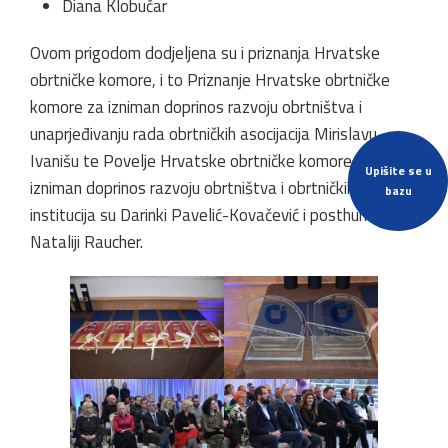
Diana Klobučar
Ovom prigodom dodjeljena su i priznanja Hrvatske
obrtničke komore, i to Priznanje Hrvatske obrtničke
komore za izniman doprinos razvoju obrtništva i
unaprjeđivanju rada obrtničkih asocijacija Mirislavu
Ivanišu te Povelje Hrvatske obrtničke komore za
Upišite se u
izniman doprinos razvoju obrtništva i obrtničkih
bazu
institucija su Darinki Pavelić-Kovačević i posthumno
Nataliji Raucher.