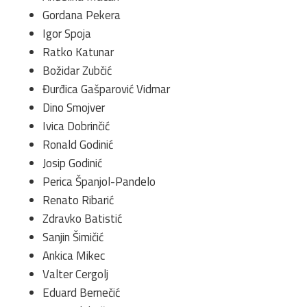
Gordana Pekera
Igor Spoja
Ratko Katunar
Božidar Zubčić
Đurđica Gašparović Vidmar
Dino Smojver
Ivica Dobrinčić
Ronald Godinić
Josip Godinić
Perica Španjol-Pandelo
Renato Ribarić
Zdravko Batistić
Sanjin Šimičić
Ankica Mikec
Valter Cergolj
Eduard Bernečić