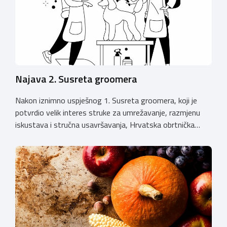
Najava 2. Susreta groomera
Nakon iznimno uspješnog 1. Susreta groomera, koji je
potvrdio velik interes struke za umrežavanje, razmjenu
iskustava i stručna usavršavanja, Hrvatska obrtnička
komora organizira 2. Susret groomera HOK-a, koji će se
održati 12. rujna u Kongresnom centru na Zagrebačkom
velesajmu. Susret će i ove godine okupiti groomere,
stručnjake i zaljubljenike u njegu pasa iz cijele Hrvatske,
[…]