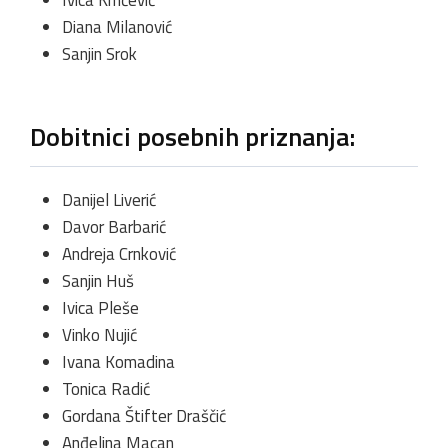
Ivica Krnčević
Diana Milanović
Sanjin Srok
Dobitnici posebnih priznanja:
Danijel Liverić
Davor Barbarić
Andreja Crnković
Sanjin Huš
Ivica Pleše
Vinko Nujić
Ivana Komadina
Tonica Radić
Gordana Štifter Draščić
Anđelina Macan