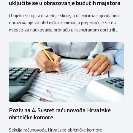
uključite se u obrazovanje budućih majstora
U tijeku su upisi u srednje škole, a učenicima koji odabiru
obrazovanje za obrtnička zanimanja preporučuje se da
mjesto za naukovanje pronađu u licenciranom obrtu ili
pravnoj osobi. Hrvatska obrtnička komora poziva obrtnike
koji još nemaju licenciju da pokrenu postupak
licenciranja kako bi budućim učenicima omogućili
kvalitetno i sigurno stjecanje praktičnih znanja, a
istodobno ulagali u razvoj […]
Poziv na 4. Susret računovođa Hrvatske
obrtničke komore
Sekcija računovođa Hrvatske obrtničke komore