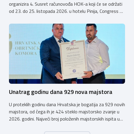
organizira 4. Susret računovođa HOK-a koji će se održati
od 23. do 25. listopada 2026. u hotelu Pinija, Congress &
Event Center Zadar (Petrčane). Susret će službeno biti
otvoren u petak, 23. listopada 2026. u
poslijepodnevnim, uz uvodno predavanje i pozdrav
domaćina. Tijekom subote, 24. listopada, održavat će se
predavanja, interaktivne radionice te okrugli stolovi na
aktualne teme. […]
Unatrag godinu dana 929 nova majstora
U proteklih godinu dana Hrvatska je bogatija za 929 novih
majstora, od čega ih je 424 steklo majstorsko zvanje u
2026. godini. Najveći broj položenih majstorskih ispita u
posljednjih godinu dana bio je u majstorskim zvanjima
majstor elektroinstalater, majstor frizer, majstor