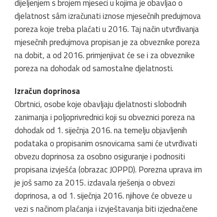
dijeljenjem s brojem mjeseci u kojima je obavljao o
djelatnost sâm izračunati iznose mjesečnih predujmova
poreza koje treba plaćati u 2016. Taj način utvrđivanja
mjesečnih predujmova propisan je za obveznike poreza
na dobit, a od 2016. primjenjivat će se i za obveznike
poreza na dohodak od samostalne djelatnosti.
Izračun doprinosa
Obrtnici, osobe koje obavljaju djelatnosti slobodnih
zanimanja i poljoprivrednici koji su obveznici poreza na
dohodak od 1. siječnja 2016. na temelju objavljenih
podataka o propisanim osnovicama sami će utvrđivati
obvezu doprinosa za osobno osiguranje i podnositi
propisana izvješća (obrazac JOPPD). Porezna uprava im
je još samo za 2015. izdavala rješenja o obvezi
doprinosa, a od 1. siječnja 2016. njihove će obveze u
vezi s načinom plaćanja i izvještavanja biti izjednačene