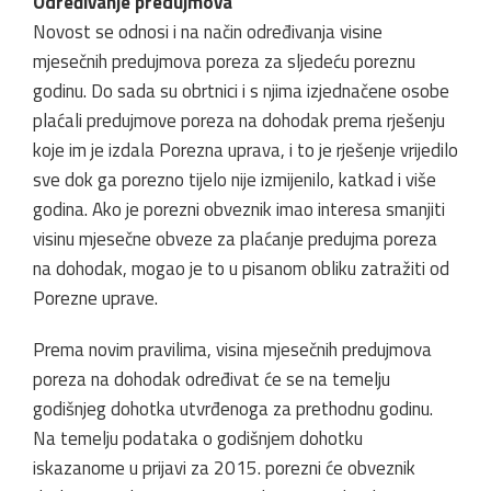
Određivanje predujmova
Novost se odnosi i na način određivanja visine
mjesečnih predujmova poreza za sljedeću poreznu
godinu. Do sada su obrtnici i s njima izjednačene osobe
plaćali predujmove poreza na dohodak prema rješenju
koje im je izdala Porezna uprava, i to je rješenje vrijedilo
sve dok ga porezno tijelo nije izmijenilo, katkad i više
godina. Ako je porezni obveznik imao interesa smanjiti
visinu mjesečne obveze za plaćanje predujma poreza
na dohodak, mogao je to u pisanom obliku zatražiti od
Porezne uprave.
Prema novim pravilima, visina mjesečnih predujmova
poreza na dohodak određivat će se na temelju
godišnjeg dohotka utvrđenoga za prethodnu godinu.
Na temelju podataka o godišnjem dohotku
iskazanome u prijavi za 2015. porezni će obveznik