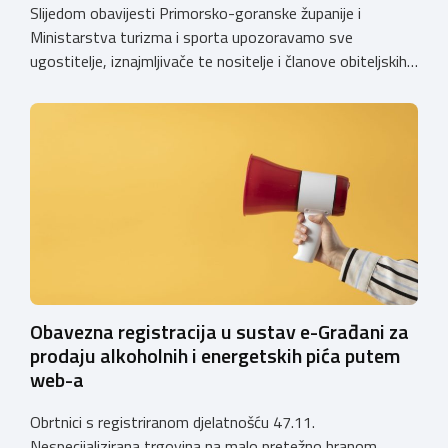
Slijedom obavijesti Primorsko-goranske županije i
Ministarstva turizma i sporta upozoravamo sve
ugostitelje, iznajmljivače te nositelje i članove obiteljskih
poljoprivrednih gospodarstava o prestanku važenja
privremenih rješenja izdanih sukladno Zakonu o
ugostiteljskoj djelatnosti. Ministarstvo podsjeća da se od
1. siječnja 2025. godine više ne mogu podnositi novi
zahtjevi za izdavanje privremenih rješenja, dok već izdana
privremena rješenja […]
Obavezna registracija u sustav e-Građani za
prodaju alkoholnih i energetskih pića putem
web-a
Obrtnici s registriranom djelatnošću 47.11.
Nespecijalizirana trgovina na malo pretežno hranom,