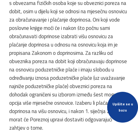
s obvezama fizičkih osoba koje su obveznici poreza na
dobit, osim u dijelu koji se odnosi na mjesečnu osnovicu
za obračunavanje i plaćanje doprinosa. Oni koji vode
poslovne knjige moći će i nakon što počnu sami
obračunavati doprinose izabrati višu osnovicu za
plaćanje doprinosa u odnosu na osnovicu koja im je
propisana Zakonom o doprinosima. Za razliku od
obveznika poreza na dobit koji obračunavaju doprinose
na osnovicu poduzetničke plaće i imaju slobodu u
određivanju iznosa poduzetničke plaće (uz uvažavanje
najniže poduzetničke plaće) obveznici poreza na
dohodak ograničeni su izborom između šest mogućih
opcija više mjesečne osnovice. Izaberu li plaćanje
Upišite se u
doprinosa na višu osnovicu, i nakon 1. siječnja 2016.
bazu
morat će Poreznoj upravi dostaviti odgovarajući
zahtjev o tome.