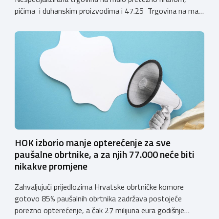
pićima i duhanskim proizvodima i 47.25 Trgovina na malo
pićima, koji putem webshopa prodaju alkoholna pića, pića
koja sadrže alkohol i energetska pića dužni su uskladiti
svoje poslovne procese i osigurati tehničko rješenje za
vjerodostojnu provjeru punoljetnosti kupca putem
sustava e-Građani ili putem mobilne […]
HOK izborio manje opterećenje za sve
paušalne obrtnike, a za njih 77.000 neće biti
nikakve promjene
Zahvaljujući prijedlozima Hrvatske obrtničke komore
gotovo 85% paušalnih obrtnika zadržava postojeće
porezno opterećenje, a čak 27 milijuna eura godišnje