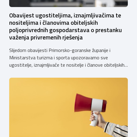
Obavijest ugostiteljima, iznajmljivačima te
nositeljima i članovima obiteljskih
poljoprivrednih gospodarstava o prestanku
važenja privremenih rješenja
Slijedom obavijesti Primorsko-goranske županije i
Ministarstva turizma i sporta upozoravamo sve
ugostitelje, iznajmljivače te nositelje i članove obiteljskih
poljoprivrednih gospodarstava o prestanku važenja
privremenih rješenja izdanih sukladno Zakonu o
ugostiteljskoj djelatnosti. Ministarstvo podsjeća da se od
1. siječnja 2025. godine više ne mogu podnositi novi
zahtjevi za izdavanje privremenih rješenja, dok već izdana
privremena rješenja […]