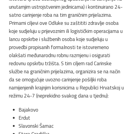
unutarnjim ustrojstvenim jedinicama) i kontinuirano 24-
satno carinjenje roba na tim graničnim prijelazima.
Primarni ciljevi ove Odluke su zaštititi zdravlje osoba
koje sudjeluju u prijevoznim ili logističkim operacijama u
lancu opskrbe i službenih osoba koje sudjeluju u
provedbi propisanih formalnosti te istovremeno
olakšati međunarodnu robnu razmjenu i osigurati
redovnu opskrbu tržišta. S tim ciljem rad Carinske
službe na graničnim prijelazima, organizira se na način
da se omogućuje uvozno carinjenje pošiljki roba
namijenjenih krajnjim korisnicima u Republici Hrvatskoj u
režimu 24-7 (neprekidno svakog dana u tjednu):
Bajakovo
Erdut
Slavonski Šamac