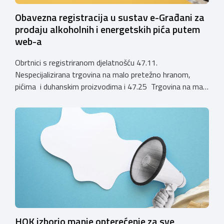
Obavezna registracija u sustav e-Građani za
prodaju alkoholnih i energetskih pića putem
web-a
Obrtnici s registriranom djelatnošću 47.11.
Nespecijalizirana trgovina na malo pretežno hranom,
pićima i duhanskim proizvodima i 47.25 Trgovina na malo
pićima, koji putem webshopa prodaju alkoholna pića, pića
koja sadrže alkohol i energetska pića dužni su uskladiti
svoje poslovne procese i osigurati tehničko rješenje za
vjerodostojnu provjeru punoljetnosti kupca putem
sustava e-Građani ili putem mobilne […]
HOK izborio manje opterećenje za sve