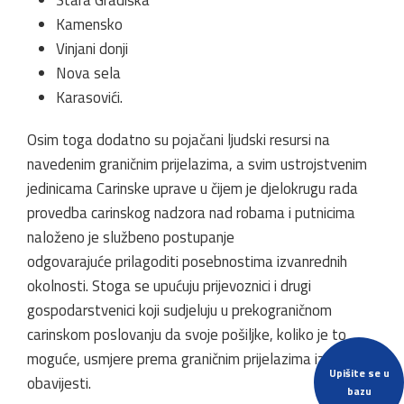
Stara Gradiška
Kamensko
Vinjani donji
Nova sela
Karasovići.
Osim toga dodatno su pojačani ljudski resursi na
navedenim graničnim prijelazima, a svim ustrojstvenim
jedinicama Carinske uprave u čijem je djelokrugu rada
provedba carinskog nadzora nad robama i putnicima
naloženo je službeno postupanje
odgovarajuće prilagoditi posebnostima izvanrednih
okolnosti. Stoga se upućuju prijevoznici i drugi
gospodarstvenici koji sudjeluju u prekograničnom
carinskom poslovanju da svoje pošiljke, koliko je to
moguće, usmjere prema graničnim prijelazima iz ove
Upišite se u
obavijesti.
bazu