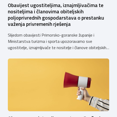
Obavijest ugostiteljima, iznajmljivačima te
nositeljima i članovima obiteljskih
poljoprivrednih gospodarstava o prestanku
važenja privremenih rješenja
Slijedom obavijesti Primorsko-goranske županije i
Ministarstva turizma i sporta upozoravamo sve
ugostitelje, iznajmljivače te nositelje i članove obiteljskih
poljoprivrednih gospodarstava o prestanku važenja
privremenih rješenja izdanih sukladno Zakonu o
ugostiteljskoj djelatnosti. Ministarstvo podsjeća da se od
1. siječnja 2025. godine više ne mogu podnositi novi
zahtjevi za izdavanje privremenih rješenja, dok već izdana
privremena rješenja […]