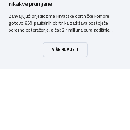
nikakve promjene
Zahvaljujući prijedlozima Hrvatske obrtničke komore
gotovo 85% paušalnih obrtnika zadržava postojeće
porezno opterećenje, a čak 27 milijuna eura godišnje
ostat će hrvatskim obrtnicima Hrvatska obrtnička
komora pozdravlja odluku Vlade Republike Hrvatske da u
VIŠE NOVOSTI
konačnom prijedlogu poreznih izmjena prihvati ključne
prijedloge HOK-a iznesene tijekom intenzivnog dijaloga s
Ministarstvom financija. Najvažniji među njima jest
zadržavanje postojećeg modela […]