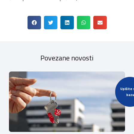
Povezane novosti
Upišite 
baz