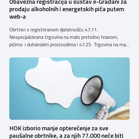
Obavezna registracija u sustav e-Građani za
prodaju alkoholnih i energetskih pića putem
web-a
Obrtnici s registriranom djelatnošću 47.11.
Nespecijalizirana trgovina na malo pretežno hranom,
pićima i duhanskim proizvodima i 47.25 Trgovina na malo
pićima, koji putem webshopa prodaju alkoholna pića, pića
koja sadrže alkohol i energetska pića dužni su uskladiti
svoje poslovne procese i osigurati tehničko rješenje za
vjerodostojnu provjeru punoljetnosti kupca putem
sustava e-Građani ili putem mobilne […]
HOK izborio manje opterećenje za sve
paušalne obrtnike, a za njih 77.000 neće biti