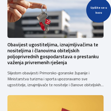
Upišite se u
bazu
Obavijest ugostiteljima, iznajmljivačima te
nositeljima i članovima obiteljskih
poljoprivrednih gospodarstava o prestanku
važenja privremenih rješenja
Slijedom obavijesti Primorsko-goranske županije i
Ministarstva turizma i sporta upozoravamo sve
ugostitelje, iznajmljivače te nositelje i članove obiteljskih
poljoprivrednih gospodarstava o prestanku važenja
privremenih rješenja izdanih sukladno Zakonu o
ugostiteljskoj djelatnosti. Ministarstvo podsjeća da se od
1. siječnja 2025. godine više ne mogu podnositi novi