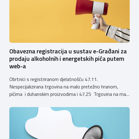
zahtjevi za izdavanje privremenih rješenja, dok već izdana
privremena rješenja […]
Obavezna registracija u sustav e-Građani za
prodaju alkoholnih i energetskih pića putem
web-a
Obrtnici s registriranom djelatnošću 47.11.
Nespecijalizirana trgovina na malo pretežno hranom,
pićima i duhanskim proizvodima i 47.25 Trgovina na malo
pićima, koji putem webshopa prodaju alkoholna pića, pića
koja sadrže alkohol i energetska pića dužni su uskladiti
svoje poslovne procese i osigurati tehničko rješenje za
vjerodostojnu provjeru punoljetnosti kupca putem
sustava e-Građani ili putem mobilne […]