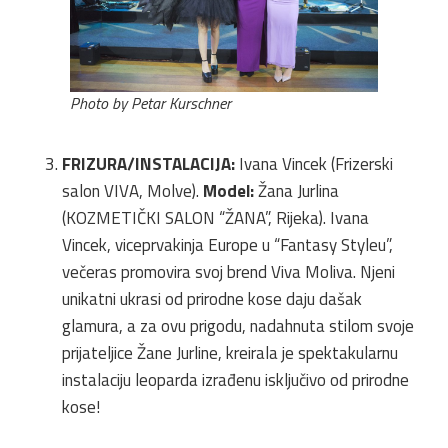
Photo by Petar Kurschner
FRIZURA/INSTALACIJA:
Ivana Vincek (Frizerski
salon VIVA, Molve).
Model:
Žana Jurlina
(KOZMETIČKI SALON “ŽANA”, Rijeka). Ivana
Vincek, viceprvakinja Europe u “Fantasy Styleu”,
večeras promovira svoj brend Viva Moliva. Njeni
unikatni ukrasi od prirodne kose daju dašak
glamura, a za ovu prigodu, nadahnuta stilom svoje
prijateljice Žane Jurline, kreirala je spektakularnu
instalaciju leoparda izrađenu isključivo od prirodne
kose!