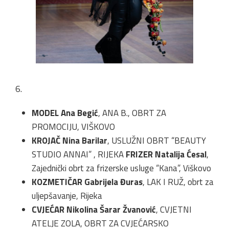
6.
MODEL Ana Begić
, ANA B., OBRT ZA
PROMOCIJU, VIŠKOVO
KROJAČ Nina Barilar
, USLUŽNI OBRT “BEAUTY
STUDIO ANNAI” , RIJEKA
FRIZER Natalija Ćesal
,
Zajednički obrt za frizerske usluge “Kana”, Viškovo
KOZMETIČAR Gabrijela Đuras
, LAK I RUŽ, obrt za
uljepšavanje, Rijeka
CVJEĆAR Nikolina Šarar Žvanović
, CVJETNI
ATELJE ZOLA, OBRT ZA CVJEĆARSKO