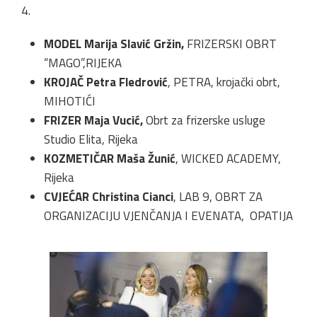
4.
MODEL Marija Slavić
Gržin,
FRIZERSKI OBRT
“MAGO”,RIJEKA
KROJAČ Petra Fledrović
, PETRA, krojački obrt,
MIHOTIĆI
FRIZER Maja Vucić,
Obrt za frizerske usluge
Studio Elita, Rijeka
KOZMETIČAR Maša Žunić
, WICKED ACADEMY,
Rijeka
CVJEĆAR Christina Cianci
, LAB 9, OBRT ZA
ORGANIZACIJU VJENČANJA I EVENATA, OPATIJA