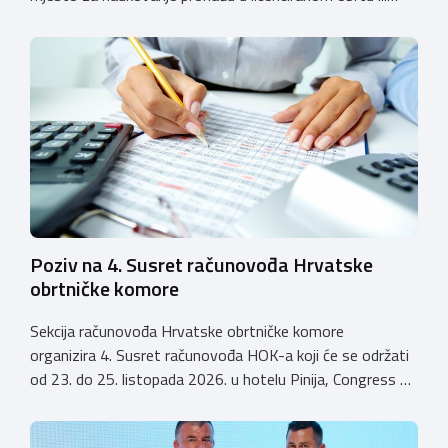
pravnoj osobi. Hrvatska obrtnička komora poziva obrtnike
koji još nemaju licenciju da pokrenu postupak
licenciranja kako bi budućim učenicima omogućili
kvalitetno i sigurno stjecanje praktičnih znanja, a
istodobno ulagali u razvoj […]
Poziv na 4. Susret računovođa Hrvatske
obrtničke komore
Sekcija računovođa Hrvatske obrtničke komore
organizira 4. Susret računovođa HOK-a koji će se održati
od 23. do 25. listopada 2026. u hotelu Pinija, Congress &
Event Center Zadar (Petrčane). Susret će službeno biti
otvoren u petak, 23. listopada 2026. u