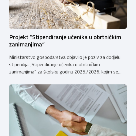
Projekt “Stipendiranje učenika u obrtničkim
zanimanjima”
Ministarstvo gospodarstva objavilo je poziv za dodjelu
stipendija „Stipendiranje učenika u obrtničkim
zanimanjima“ za školsku godinu 2025./2026. kojim se
dodjeljuju stipendije učenicima koji se u školskoj godini
2025./2026. obrazuju temeljem programa/kurikula u
trogodišnjem trajanju za stjecanje deficitarnih obrtničkih
zanimanja, sukladno Preporukama za obrazovnu upisnu
politiku i politiku stipendiranja za 2025. i 2026. godinu,
Hrvatskog zavoda za zapošljavanje, […]