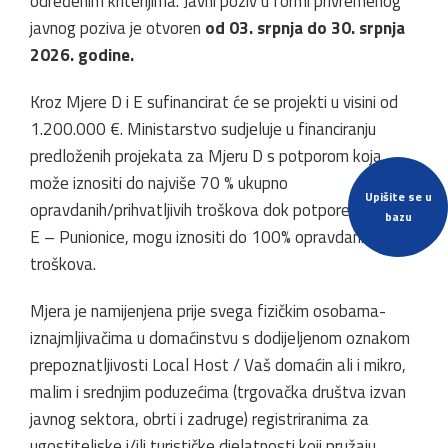
određenim kriterijima. Javni poziv u formi privremenog
javnog poziva je otvoren
od 03. srpnja
do 30. srpnja
2026. godine.
Kroz Mjere D i E sufinancirat će se projekti u visini od
1.200.000 €. Ministarstvo sudjeluje u financiranju
predloženih projekata za Mjeru D s potporom koja
može iznositi do najviše 70 % ukupno
Upišite se u
opravdanih/prihvatljivih troškova dok potpore za Mjeru
bazu
E – Punionice, mogu iznositi do 100% opravdanih
troškova.
Mjera je namijenjena prije svega fizičkim osobama-
iznajmljivačima u domaćinstvu s dodijeljenom oznakom
prepoznatljivosti Local Host / Vaš domaćin ali i mikro,
malim i srednjim poduzećima (trgovačka društva izvan
javnog sektora, obrti i zadruge) registriranima za
ugostiteljske i/ili turističke djelatnosti koji pružaju