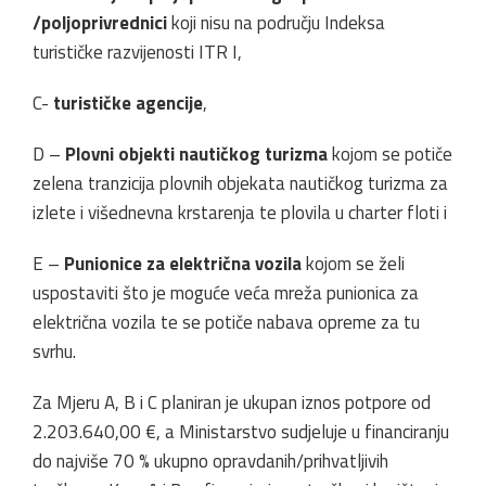
/poljoprivrednici
koji nisu na području Indeksa
turističke razvijenosti ITR I,
C-
turističke agencije
,
D –
Plovni objekti nautičkog turizma
kojom se potiče
zelena tranzicija plovnih objekata nautičkog turizma za
izlete i višednevna krstarenja te plovila u charter floti i
E –
Punionice za električna vozila
kojom se želi
uspostaviti što je moguće veća mreža punionica za
električna vozila te se potiče nabava opreme za tu
svrhu.
Za Mjeru A, B i C planiran je ukupan iznos potpore od
2.203.640,00 €, a Ministarstvo sudjeluje u financiranju
do najviše 70 % ukupno opravdanih/prihvatljivih