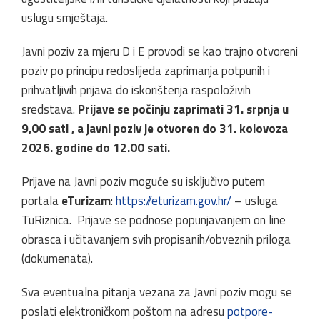
uslugu smještaja.
Javni poziv za mjeru D i E provodi se kao trajno otvoreni
poziv po principu redoslijeda zaprimanja potpunih i
prihvatljivih prijava do iskorištenja raspoloživih
sredstava.
Prijave se počinju zaprimati 31. srpnja u
9,00 sati , a javni poziv je otvoren do 31. kolovoza
2026. godine do 12.00 sati.
Prijave na Javni poziv moguće su isključivo putem
portala
eTurizam
:
https://eturizam.gov.hr/
– usluga
TuRiznica. Prijave se podnose popunjavanjem on line
obrasca i učitavanjem svih propisanih/obveznih priloga
(dokumenata).
Sva eventualna pitanja vezana za Javni poziv mogu se
poslati elektroničkom poštom na adresu
potpore-