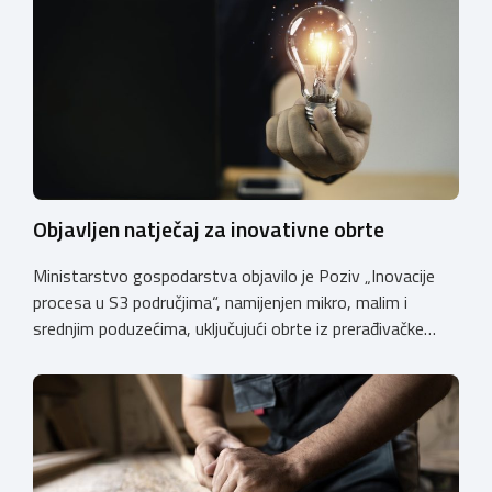
Objavljen natječaj za inovativne obrte
Ministarstvo gospodarstva objavilo je Poziv „Inovacije
procesa u S3 područjima“, namijenjen mikro, malim i
srednjim poduzećima, uključujući obrte iz prerađivačke
industrije, koji razvijaju inovativne proizvode i žele ih
uspješnije plasirati na tržište kroz modernizaciju poslovnih
procesa. Poziv se provodi u okviru PKK 2021. – 2027. Cilj
Poziva je potaknuti uvođenje inovacija procesa i
organizacije poslovanja koje […]