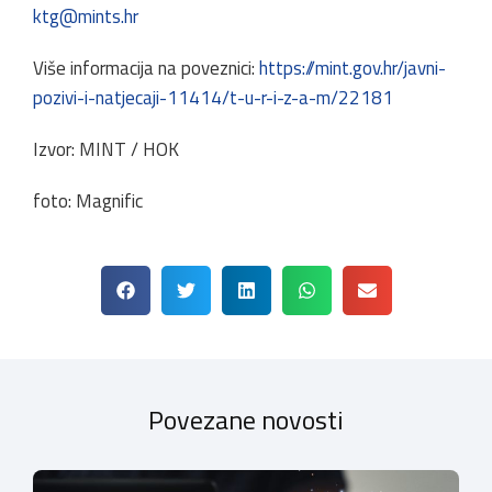
ktg@mints.hr
Više informacija na poveznici:
https://mint.gov.hr/javni-
pozivi-i-natjecaji-11414/t-u-r-i-z-a-m/22181
Izvor: MINT / HOK
foto: Magnific
Povezane novosti