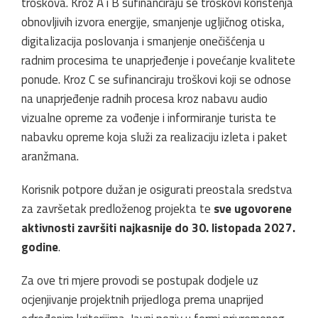
troškova. Kroz A i B sufinanciraju se troškovi korištenja
obnovljivih izvora energije, smanjenje ugljičnog otiska,
digitalizacija poslovanja i smanjenje onečišćenja u
radnim procesima te unaprjeđenje i povećanje kvalitete
ponude. Kroz C se sufinanciraju troškovi koji se odnose
na unaprjeđenje radnih procesa kroz nabavu audio
vizualne opreme za vođenje i informiranje turista te
nabavku opreme koja služi za realizaciju izleta i paket
aranžmana.
Korisnik potpore dužan je osigurati preostala sredstva
za završetak predloženog projekta te
sve ugovorene
aktivnosti završiti najkasnije do 30. listopada 2027.
godine
.
Za ove tri mjere provodi se postupak dodjele uz
ocjenjivanje projektnih prijedloga prema unaprijed