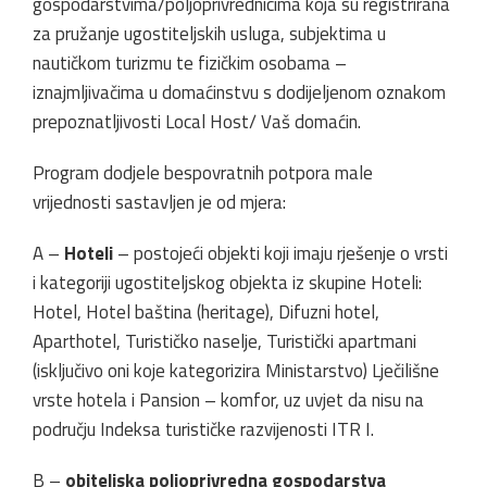
gospodarstvima/poljoprivrednicima koja su registrirana
za pružanje ugostiteljskih usluga, subjektima u
nautičkom turizmu te fizičkim osobama –
iznajmljivačima u domaćinstvu s dodijeljenom oznakom
prepoznatljivosti Local Host/ Vaš domaćin.
Program dodjele bespovratnih potpora male
vrijednosti sastavljen je od mjera:
A –
Hoteli
– postojeći objekti koji imaju rješenje o vrsti
i kategoriji ugostiteljskog objekta iz skupine Hoteli:
Hotel, Hotel baština (heritage), Difuzni hotel,
Aparthotel, Turističko naselje, Turistički apartmani
(isključivo oni koje kategorizira Ministarstvo) Lječilišne
vrste hotela i Pansion – komfor, uz uvjet da nisu na
području Indeksa turističke razvijenosti ITR I.
B –
obiteljska poljoprivredna gospodarstva