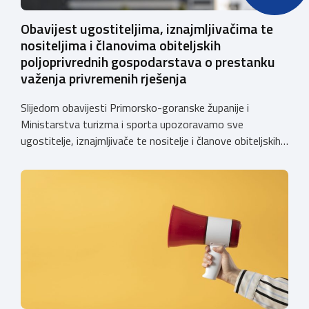
Obavijest ugostiteljima, iznajmljivačima te
nositeljima i članovima obiteljskih
poljoprivrednih gospodarstava o prestanku
važenja privremenih rješenja
Slijedom obavijesti Primorsko-goranske županije i
Ministarstva turizma i sporta upozoravamo sve
ugostitelje, iznajmljivače te nositelje i članove obiteljskih
poljoprivrednih gospodarstava o prestanku važenja
privremenih rješenja izdanih sukladno Zakonu o
ugostiteljskoj djelatnosti. Ministarstvo podsjeća da se od
1. siječnja 2025. godine više ne mogu podnositi novi
zahtjevi za izdavanje privremenih rješenja, dok već izdana
privremena rješenja […]