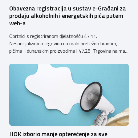
Obavezna registracija u sustav e-Građani za
prodaju alkoholnih i energetskih pića putem
web-a
Obrtnici s registriranom djelatnošću 47.11.
Nespecijalizirana trgovina na malo pretežno hranom,
pićima i duhanskim proizvodima i 47.25 Trgovina na malo
pićima, koji putem webshopa prodaju alkoholna pića, pića
koja sadrže alkohol i energetska pića dužni su uskladiti
svoje poslovne procese i osigurati tehničko rješenje za
vjerodostojnu provjeru punoljetnosti kupca putem
sustava e-Građani ili putem mobilne […]
HOK izborio manje opterećenje za sve