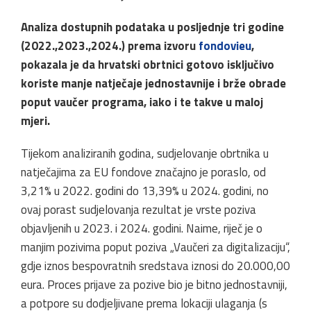
Analiza dostupnih podataka u posljednje tri godine
(2022.,2023.,2024.) prema izvoru
fondovieu
,
pokazala je da hrvatski obrtnici gotovo isključivo
koriste manje natječaje jednostavnije i brže obrade
poput vaučer programa, iako i te takve u maloj
mjeri.
Tijekom analiziranih godina, sudjelovanje obrtnika u
natječajima za EU fondove značajno je poraslo, od
3,21% u 2022. godini do 13,39% u 2024. godini, no
ovaj porast sudjelovanja rezultat je vrste poziva
objavljenih u 2023. i 2024. godini. Naime, riječ je o
manjim pozivima poput poziva „Vaučeri za digitalizaciju“,
gdje iznos bespovratnih sredstava iznosi do 20.000,00
eura. Proces prijave za pozive bio je bitno jednostavniji,
a potpore su dodjeljivane prema lokaciji ulaganja (s