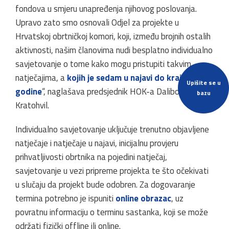
fondova u smjeru unapređenja njihovog poslovanja.
Upravo zato smo osnovali Odjel za projekte u
Hrvatskoj obrtničkoj komori, koji, između brojnih ostalih
aktivnosti, našim članovima nudi besplatno individualno
savjetovanje o tome kako mogu pristupiti takvim
natječajima, a
kojih je sedam u najavi do kraja 2024.
Upišite se u
godine
“, naglašava predsjednik HOK-a Dalibor
bazu
Kratohvil.
Individualno savjetovanje uključuje trenutno objavljene
natječaje i natječaje u najavi, inicijalnu provjeru
prihvatljivosti obrtnika na pojedini natječaj,
savjetovanje u vezi pripreme projekta te što očekivati
u slučaju da projekt bude odobren. Za dogovaranje
termina potrebno je ispuniti
online obrazac
, uz
povratnu informaciju o terminu sastanka, koji se može
održati fizički offline ili online.