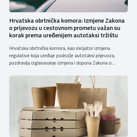
Hrvatska obrtnička komora: Izmjene Zakona
o prijevozu u cestovnom prometu važan su
korak prema uređenijem autotaksi tržištu
Hrvatska obrtnička komora, kao inicijator izmjena
regulative koja uređuje područje autotaksi prijevoza,
pozdravlja izglasavanje izmjena i dopuna Zakona o
prijevozu u cestovnom prometu. Još od 2018. godine
Komora upozorava na sve manjkavosti koje je donijela
potpuna liberalizacija taksi tržišta tako da ove izmjene
predstavljaju važan iskorak prema uređenijem tržištu,
sigurnijem prijevozu putnika i stvaranju pravednijih uvjeta
[…]