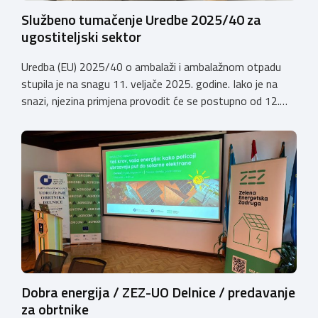
Službeno tumačenje Uredbe 2025/40 za
ugostiteljski sektor
Uredba (EU) 2025/40 o ambalaži i ambalažnom otpadu
stupila je na snagu 11. veljače 2025. godine. Iako je na
snazi, njezina primjena provodit će se postupno od 12.
kolovoza 2026.godine. Hrvatska obrtnička komora
zatražila je od Ministarstva zaštite okoliša i zelene
tranzicije službeno tumačenje Uredbe te njen utjecaj na
ugostiteljski sektor. Tumačenje prenosimo u cijelosti: […]
Dobra energija / ZEZ-UO Delnice / predavanje
za obrtnike