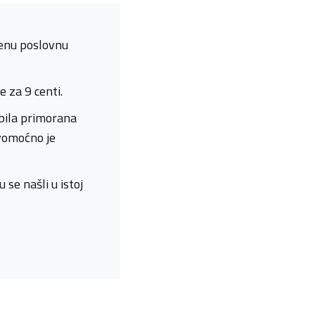
tenu poslovnu
e za 9 centi.
 bila primorana
avomoćno je
se našli u istoj