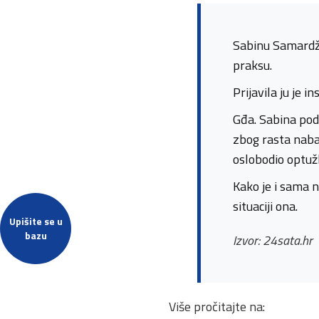
Sabinu Samardži
praksu.
Prijavila ju je i
Gđa. Sabina podn
zbog rasta nabav
oslobodio optuž
Kako je i sama n
situaciji ona.
Upišite se u
bazu
Izvor: 24sata.hr
Više pročitajte na: