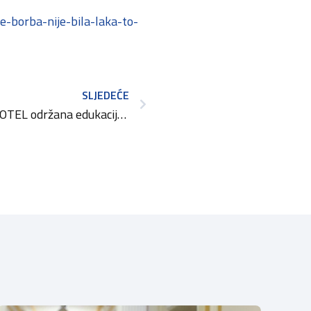
e-borba-nije-bila-laka-to-
SLJEDEĆE
U sklopu sajma PROMOHOTEL održana edukacija o zapošljavanju osoba s invaliditetom