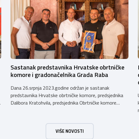
Sastanak predstavnika Hrvatske obrtničke
komore i gradonačelnika Grada Raba
Dana 26.srpnja 2023.godine održan je sastanak
predstavnika Hrvatske obrtničke komore, predsjednika
Dalibora Kratohvila, predsjednika Obrtničke komore
Primorsko-goranske županije i potpredsjednika HOK-a,
Emila Priskića, predsjednika Udruženja obrtnika Rab,
Željka Dumičića sa gradonačelnikom Grada Raba. Tom
VIŠE NOVOSTI
prilikom dodjeljena je nagrada ZLATNI OBRT za više od