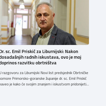
Dr. sc. Emil Priskić za Liburnijski: Nakon
dosadašnjih radnih iskustava, ovo je moj
doprinos razvitku obrtništva
U razgovoru za Liburnijski Novi list predsjednik Obrtničke
komore Primorsko-goranske županije dr. sc. Emil Priskić
naveo je kako će svojim znanjem i iskustvom pridonijeti
razvoju obrtništva i radu komorskog sustava.
Predsjednik se dotaknuo i izgradnje obrtničkog
obrazovnog sustava, naglasivši važnost obrazovanja