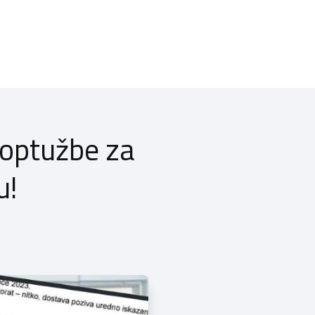
 optužbe za
u!