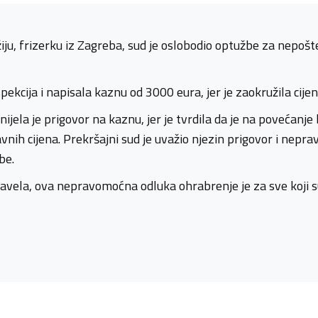
ju, frizerku iz Zagreba, sud je oslobodio optužbe za nepoš
nspekcija i napisala kaznu od 3000 eura, jer je zaokružila cijen
ijela je prigovor na kaznu, jer je tvrdila da je na povećanje
nih cijena. Prekršajni sud je uvažio njezin prigovor i nepr
be.
avela, ova nepravomoćna odluka ohrabrenje je za sve koji su 