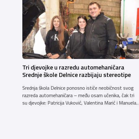
Tri djevojke u razredu automehaničara
Srednje škole Delnice razbijaju stereotipe
Srednja škola Delnice ponosno ističe neobičnost svog
razreda automehaničara – među osam učenika, čak tri
su djevojke: Patricija Vuković, Valentina Marić i Manuela
Vidas. One su od malena razvile ljubav prema
automobilima gledajući članove obitelji kako rade na
vozilima. Patricija Vuković iz Delnica ističe: “I nisam
pogriješila. Evo me u drugom razredu, a iza mene […]