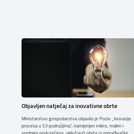
Objavljen natječaj za inovativne obrte
Ministarstvo gospodarstva objavilo je Poziv „Inovacije
procesa u S3 područjima“, namijenjen mikro, malim i
srednjim poduzećima, uključujući obrte iz prerađivačke