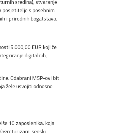
lturnih sredina), stvaranje
za posjetitelje s posebnim
ih i prirodnih bogatstava.
osti 5.000,00 EUR koji će
tegriranje digitalnih,
dine. Odabrani MSP-ovi bit
ja žele usvojiti odnosno
više 10 zaposlenika, koja
 (agroturizam, seoski