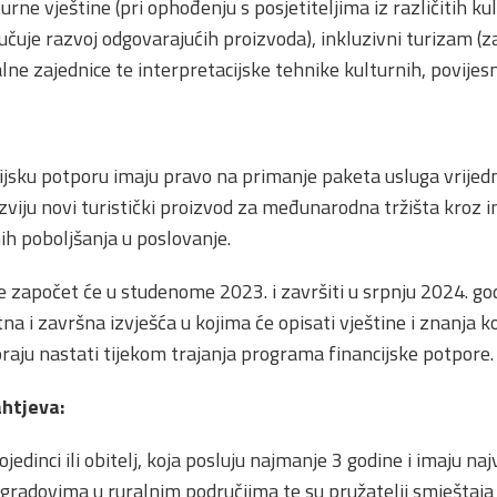
urne vještine (pri ophođenju s posjetiteljima iz različitih ku
ljučuje razvoj odgovarajućih proizvoda), inkluzivni turizam (
lne zajednice te interpretacijske tehnike kulturnih, povijesn
jsku potporu imaju pravo na primanje paketa usluga vrijedn
zviju novi turistički proizvod za međunarodna tržišta kroz in
ih poboljšanja u poslovanje.
 započet će u studenome 2023. i završiti u srpnju 2024. go
a i završna izvješća u kojima će opisati vještine i znanja ko
oraju nastati tijekom trajanja programa financijske potpore.
ahtjeva:
edinci ili obitelj, koja posluju najmanje 3 godine i imaju naj
 / gradovima u ruralnim područjima te su pružatelji smještaja