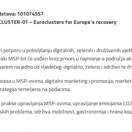
dstava:
101074557
CLUSTER-01 –
Euroclusters for Europe’s recovery
 potporu u poboljšanju digitalnih, zelenih i društvenih vješ
vaki MSP bit će vođen kroz proces u najmanje 4 područja ak
arem na jedno od sljedećeg: digitalno, zeleno i održivo te d
procesa u MSP-ovima, digitalni marketing i promocija, marketi
rategija temeljena na podacima.
 prakse upravljanja MSP-ovima, upravljanje emisijama CO2 
skih problema, održiva mobilnost, gastronomija i hrana koja