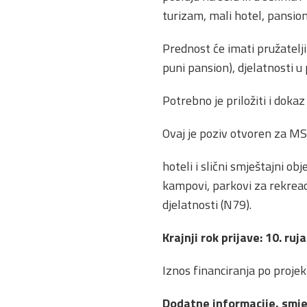
turizam, mali hotel, pansion,
Prednost će imati pružatelji
puni pansion), djelatnosti u 
Potrebno je priložiti i doka
Ovaj je poziv otvoren za MS
hoteli i slični smještajni ob
kampovi, parkovi za rekreaci
djelatnosti (N79).
Krajnji rok prijave: 10. ruj
Iznos financiranja po proje
Dodatne informacije, smjer