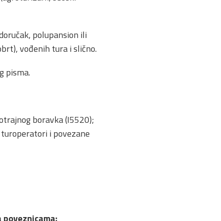
doručak, polupansion ili
brt), vođenih tura i slično.
og pisma.
tkotrajnog boravka (I5520);
, turoperatori i povezane
na poveznicama: