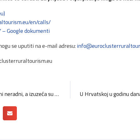
eu)
ltourism.eu/en/calls/
– Google dokumenti
mogu se uputiti na e-mail adresu:
info@euroclusterruraltou
clusterruraltourism.eu
Zakon o trgovini: Blagdani neradni, a izuzeća su prigodna prodaja i kiosci s tiskom