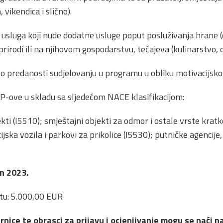
 vikendica i slično).
 usluga koji nude dodatne usluge poput posluživanja hrane (
prirodi ili na njihovom gospodarstvu, tečajeva (kulinarstvo, o
z o predanosti sudjelovanju u programu u obliku motivacijsk
P-ove u skladu sa sljedećom NACE klasifikacijom:
jekti (I5510); smještajni objekti za odmor i ostale vrste kra
jska vozila i parkovi za prikolice (I5530); putničke agencije
an 2023.
ktu: 5.000,00 EUR
nice te obrasci za prijavu i ocjenjivanje mogu se naći 