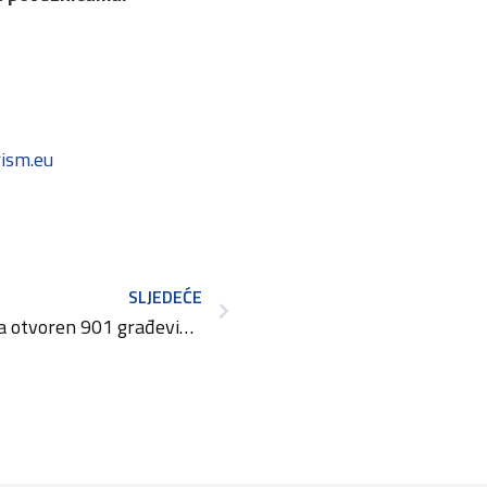
rism.eu
SLJEDEĆE
U Hrvatskoj u godinu dana otvoren 901 građevinski obrt