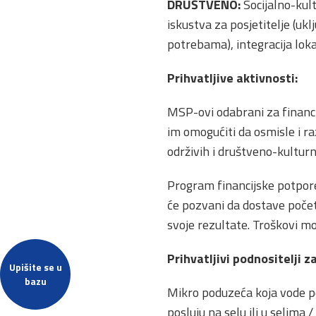
DRUŠTVENO:
Socijalno-kult
iskustva za posjetitelje (uk
potrebama), integracija loka
Prihvatljive aktivnosti:
MSP-ovi odabrani za financi
im omogućiti da osmisle i ra
održivih i društveno-kulturn
Program financijske potpore
će pozvani da dostave početn
svoje rezultate. Troškovi m
Prihvatljivi podnositelji z
Upišite se u
bazu
Mikro poduzeća koja vode poj
posluju na selu ili u selima