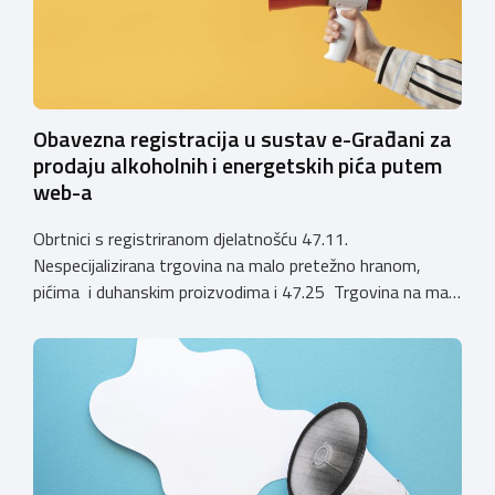
Obavezna registracija u sustav e-Građani za
prodaju alkoholnih i energetskih pića putem
web-a
Obrtnici s registriranom djelatnošću 47.11.
Nespecijalizirana trgovina na malo pretežno hranom,
pićima i duhanskim proizvodima i 47.25 Trgovina na malo
pićima, koji putem webshopa prodaju alkoholna pića, pića
koja sadrže alkohol i energetska pića dužni su uskladiti
svoje poslovne procese i osigurati tehničko rješenje za
vjerodostojnu provjeru punoljetnosti kupca putem
sustava e-Građani ili putem mobilne […]